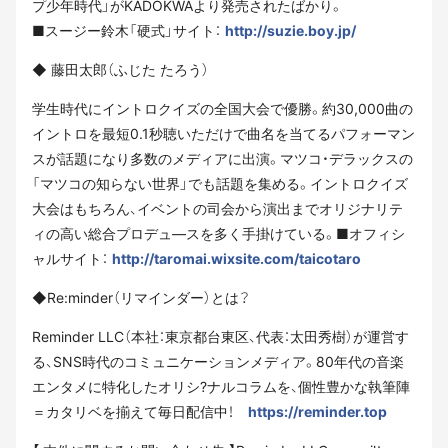
プ少年時代」がKADOKWAより発売されたばかり。
■スージー鈴木「硬式」サイト：
http://suzie.boy.jp/
◆ 藤田太郎（ふじた たろう）
学生時代にイントロクイズの全国大会で優勝。約30,000曲の
イントロを最短0.1秒聴いただけで曲名を当てるパフォーマン
スが話題になり多数のメディアに出演。マツコ・デラックスの
「マツコの知らない世界」でも話題を集める。イントロクイズ
大会はもちろん、イベントの司会から演出までオリジナリテ
ィの高い総合プロデュ―スを多く手掛けている。■オフィシ
ャルサイト：
http://taromai.wixsite.com/taicotaro
◆Re:minder（リマインダー）とは？
Reminder LLC（本社：東京都台東区、代表：太田秀樹）が運営す
る、SNS時代のコミュニケーションメディア。80年代の音楽
エンタメに特化したオリシ?ナルコラムを、個性豊かな執筆陣
＝カタリベを揃えて毎日配信中！
https://reminder.top