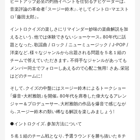
ヒートアップ必至の灼熱イベントを仕切るナビゲーターは、
音楽評論の革命者「スージー鈴木」、そしてイントロ・マエスト
ロ「藤田太郎」。
イントロクイズの楽しさにリマインダー妙味の楽曲解説を加
えるという、他では体験できないショーケース。80年代に話
題となった、歌謡曲 / ロック / ニューミュージック / J-POP /
洋楽など、様々なジャンルから出題される問題を５名１組の
チームで答えていただきます。不得手なジャンルがあっても
メンバー同士でフォローしあえるので心配ご無用！ さあ、栄冠
はどのチームに！
そして、クイズの中盤にはスージー鈴木によるトークショー
「爆音・大村雅朗」を開催。80年代を席巻した偉大なるアレン
ジャー＆プロデューサー、大村雅朗の作品を爆音で感じなが
ら、スージー鈴木の類い稀なる解説を楽しみましょう！
●イントロクイズ、参加方法について
５名１組のチーム戦となり、予選ラウンドを勝ち抜いた８チ