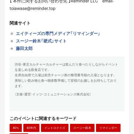
【 本件に関するお問い合わせ先 】Reminder LLC email：
toiawase@reminder.top
関連サイト
エイティーズの専門メディア「リマインダー」
スージー鈴木「硬式」サイト
藤田太郎
渋谷・東京カルチャーカルチャーは飲んだり食べたりしながらイベント
を楽しめる飲食店です。
全席自由席で入場は前売チャージ券の整理番号順の入場となります。
美味しい飲み物も食べ物多数準備して皆様のお越しをお待ちしており
ます。
（主催・運営：イッツ・コミュニケーションズ株式会社）
このイベントに関連するキーワード
80's
80年代
イントロクイズ
スージー鈴木
リマインダー