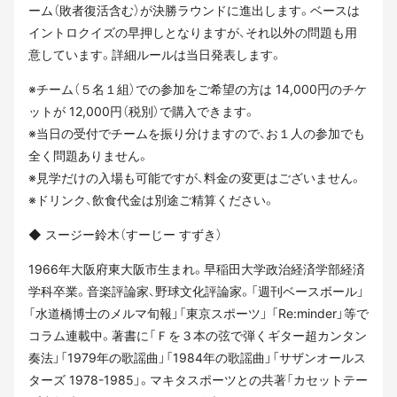
ーム（敗者復活含む）が決勝ラウンドに進出します。ベースは
イントロクイズの早押しとなりますが、それ以外の問題も用
意しています。詳細ルールは当日発表します。
※チーム（５名１組）での参加をご希望の方は 14,000円のチケ
ットが 12,000円（税別）で購入できます。
※当日の受付でチームを振り分けますので、お１人の参加でも
全く問題ありません。
※見学だけの入場も可能ですが、料金の変更はございません。
※ドリンク、飲食代金は別途ご精算ください。
◆ スージー鈴木（すーじー すずき）
1966年大阪府東大阪市生まれ。早稲田大学政治経済学部経済
学科卒業。音楽評論家、野球文化評論家。「週刊ベースボール」
「水道橋博士のメルマ旬報」「東京スポーツ」 「Re:minder」等で
コラム連載中。著書に「Ｆを３本の弦で弾くギター超カンタン
奏法」「1979年の歌謡曲」「1984年の歌謡曲」「サザンオールス
ターズ 1978-1985」。マキタスポーツとの共著「カセットテー