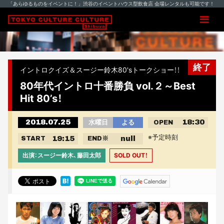
「あらゆるものをイベントに！」渋谷のイベントハウス型飲食店 会場レンタルも可能です！
終了
イントロクイズ＆スージー鈴木80'sトークショー！！
80年代イントロ十番勝負 vol.２～Best
Hit 80’s！
2018.07.25
18:30
水曜日
よる
OPEN
※予定時刻
19:15
null
START
END
※
出演：スージー鈴木、藤田太郎
SOLD OUT！