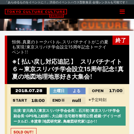
「あらゆるものをイベントに！」渋谷のイベントハウス型飲食店 会場レンタルも可能です！
終了
恒例、真夏のトークバトル、スリバチナイトがこの夏
も実現！東京スリバチ学会設立15周年記念トークイ
ベント！！
※【 払い戻し対応追記 】 スリバチナイト
６～東京スリバチ学会設立15周年記念！真
夏の地図地理地形好き大集会！
2018.07.28
17:00
土曜日
よる
OPEN
※予定時刻
18:00
null
START
END
※
出演：皆川典久（東京スリバチ学会会長）、石川初（東京スリバチ学会
副会長・GPS地上絵師）、大山顕（住宅都市整理公団 総裁・デイリーポ
ータルZ）、本渡章（地図研究家、鳥瞰図研究家）ほか！！
SOLD OUT！