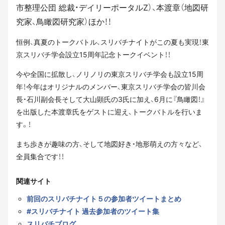
市整理公団 総裁・デイリーポータルZ）、本渡章（地図研
究家、鳥瞰図研究家）ほか！！
恒例、真夏のトークバトル、スリバチナイトがこの夏も実現！東
京スリバチ学会設立15周年記念トークイベント！！
今や全国に拡散し、ノリノリの東京スリバチ学会も設立15周
年！今年はオリジナルのメンバー、東京スリバチ学会の皆川会
長・石川副会長そして大山顕氏の3氏に加え、6月に『鳥瞰図！』
を出版した本渡章氏をゲストに迎え、トークバトルを行いま
す。！
まち歩きが趣味の方、そして地図好き・地形萌えの方々など、
全員集合です！！
関連サイト
前回のスリバチナイト５の参加者ツイートまとめ
#スリバチナイト 過去参加者のツイート集
スリバチブログ