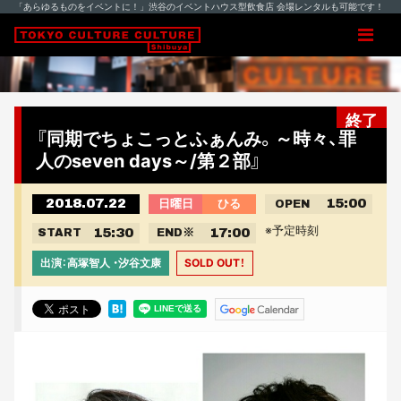
「あらゆるものをイベントに！」渋谷のイベントハウス型飲食店 会場レンタルも可能です！
終了
『同期でちょこっとふぁんみ。～時々、罪
人のseven days～/第２部』
2018.07.22
15:00
日曜日
ひる
OPEN
※予定時刻
15:30
17:00
START
END
※
出演：高塚智人 ・汐谷文康
SOLD OUT！