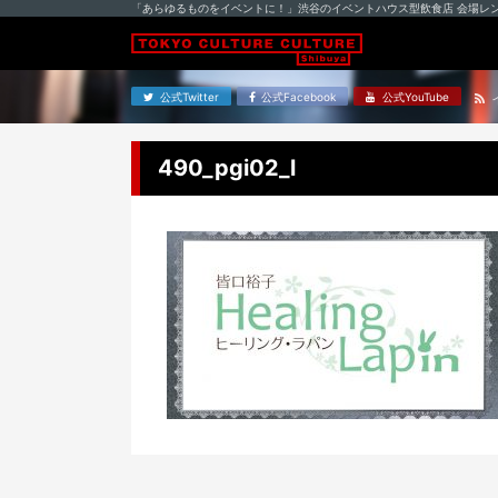
「あらゆるものをイベントに！」渋谷のイベントハウス型飲食店 会場レ
公式Twitter
公式Facebook
公式YouTube
490_pgi02_l