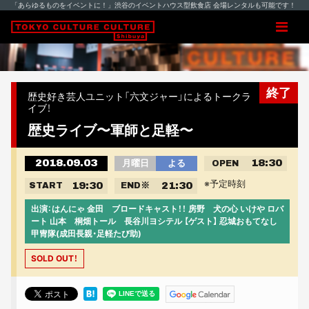
「あらゆるものをイベントに！」渋谷のイベントハウス型飲食店 会場レンタルも可能です！
終了
歴史好き芸人ユニット「六文ジャー」によるトークラ
イブ！
歴史ライブ〜軍師と足軽〜
2018.09.03
18:30
月曜日
よる
OPEN
※予定時刻
19:30
21:30
START
END
※
出演：はんにゃ 金田 ブロードキャスト！！ 房野 犬の心 いけや ロバ
ート 山本 桐畑トール 長谷川ヨシテル 【ゲスト】 忍城おもてなし
甲冑隊(成田長親・足軽たび助)
SOLD OUT！