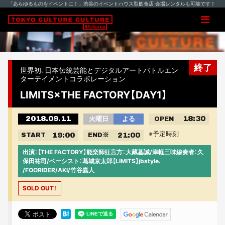
「あらゆるものをイベントに！」渋谷のイベントハウス型飲食店 会場レンタルも可能です！
終了
世界初、日本伝統芸能とデジタルアートバトルエン
ターテイメントコラボレーション
LIMITS×THE FACTORY【DAY1】
2018.09.11
18:30
火曜日
よる
OPEN
※予定時刻
19:00
21:00
START
END
※
出演：【THE FACTORY】能楽師狂言方：大藏基誠/津軽三味線奏者：久
保田祐司/ベーシスト：葛城京太郎【LIMITS】jbstyle.
/FOORIDER/AKI/竹谷嘉人
SOLD OUT！