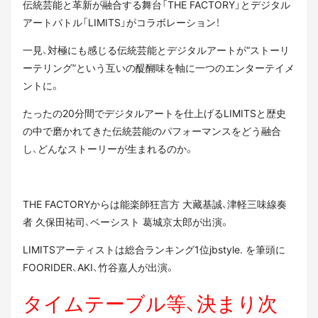
伝統芸能と革新が融合する舞台「THE FACTORY」とデジタル
アートバトル「LIMITS」がコラボレーション！
一見、対極にも感じる伝統芸能とデジタルアートが“ストーリ
ーテリング”という互いの醍醐味を軸に一つのエンターテイメ
ントに。
たったの20分間でデジタルアートを仕上げるLIMITSと歴史
の中で磨かれてきた伝統芸能のパフォーマンスをどう融合
し、どんなストーリーが生まれるのか。
THE FACTORYからは能楽師狂言方 大藏基誠、津軽三味線奏
者 久保田祐司、ベーシスト 葛城京太郎が出演。
LIMITSアーティストは総合ランキング1位jbstyle. を筆頭に
FOORIDER、AKI、竹谷嘉人が出演。
タイムテーブル等、決まり次