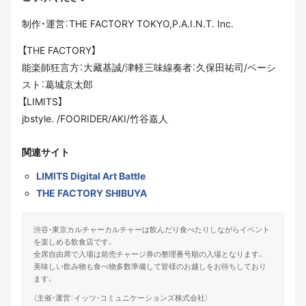
制作・運営：THE FACTORY TOKYO,P.A.I.N.T. Inc.
【THE FACTORY】
能楽師狂言方：大藏基誠/津軽三味線奏者：久保田祐司/ベーシ
スト：葛城京太郎
【LIMITS】
jbstyle. /FOORIDER/AKI/竹谷嘉人
関連サイト
LIMITS Digital Art Battle
THE FACTORY SHIBUYA
渋谷・東京カルチャーカルチャーは飲んだり食べたりしながらイベント
を楽しめる飲食店です。
全席自由席で入場は前売チャージ券の整理番号順の入場となります。
美味しい飲み物も食べ物多数準備して皆様のお越しをお待ちしており
ます。
（主催・運営：イッツ・コミュニケーションズ株式会社）