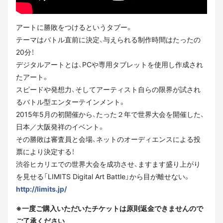
アートに勝敗をつけるというタブー。
テーマはバトル直前に決定、与えられる制作時間はたったの
20分！
デジタルアートとは、PCや専用タブレットを使用し作成され
たアート。
スピードや発想力、そしてアーティスト自らの限界が試され
るバトル型エンターテインメント。
2015年5月の初開催から、たった２年で世界大会を開催した、
日本／大阪発祥のイベント。
その勝敗は審査員と会場、ネットのオーディエンスによる投
票により決定する！
渋谷ヒカリエでの世界大会を成功させ、ますます盛り上がり
を見せる「LIMITS Digital Art Battle」から目が離せない。
http://limits.jp/
※一度ご購入いただいたチケットは原則返金できませんので
ご了承ください