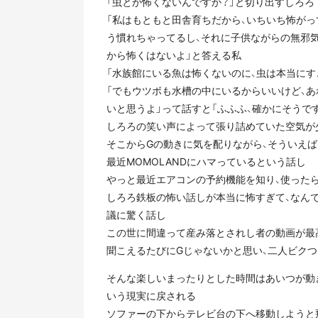
「虫とか怖くないんですか？」と切り出すしろろ
「私はもともと田舎育ちだから、いちいち怖がっ
う慣れちゃってるし、それに子供ながらの無邪
から怖くはないよ」と答える私
「水族館にいる魚は怖くないのに、虫は本当にす
「でもウツボも水槽の中にいるからいいけど、あ
いと思うよ」って話すと「ふふふ、確かにそうで
しろろの笑い声によって張り詰めていた空気が
そこからGの動きに気を配りながら、そういえ
最近MOMOLANDにハマっているという話し
やっと最近エアコンの予約機能を知り、使った
しろろ鉄板の怖い話しが本当に怖すぎて、なん
議に驚く話し
この世に間違って産み落とされし者の動画が最
聞こえるたびにGじゃないかと思い、二人ビクつ
そんな楽しいまったりとした時間はあいつが動
いう現実に戻される
ソファーの下からテレビ台の下へ移動しようと