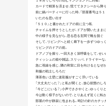
１８分でしろろの住むマンション下に到着。
カードで精算を済ませ、慌ててタクシーから降
前に鍋パーティーに行った時、「部屋番号は５１
いたのを思い出す
「５１０」と書かれたドアの前に立つ私
チャイムを押そうとしたが、ドアが開いたまま
中の様子を見ながら、恐る恐る玄関で靴を脱ぐ
そして、リビングへと続く廊下を一歩ずつゆっ
リビングのドアの前。
ドアノブを握り、一回大きく深呼吸をして、せ
ティッシュの箱や雑誌、スリッパ、ドライヤー
急に視線を感じ、隣の和室に目を向けるとなぜ
和服の戦士しろろだ
薄茶色い土壁に迷彩服がすごく浮いている
「大丈夫だった？」と私が聞くと、放心状態のし
「今どこにいる？」小声でささやくと、ゆっくり
今は動く様子がないので、とりあえず近くに転
部屋の中が静寂に包まれる。時計の針のカチッ