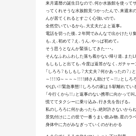
来月還暦の誕生日なので、何か水族館を使って
ってくれそうな水族館見つかったんで、来週末
んが居てくれるとすごく心強いので。
全然空いているから、大丈夫だよと返事。
電話を切った後、２年間でみんなで出かけたり
も、え、初めて？え、うん、やっぱ初めて。
そう思うとなんか緊張してきた・・・。
そんなふわふわした落ち着かない帰り道、またLI
もしもしと出ても、今度は返答がなく、ガチャー
「しろろ？もしもし？大丈夫？何かあったの？」と
～！！！！G～～～～！！！！姉さん助けて～！！」と
やばい！！緊急事態！！しろろの家は５駅離れて
「今行くから！！」と返事のない携帯に向かって叫
慌ててタクシーに乗り込み、行き先を告げる。
私のしろろに何かあったら、絶対許さないからね
景気付けにこの世で一番うまい飲み物、星のラ
身体中に力がみなぎっていくのがわかる