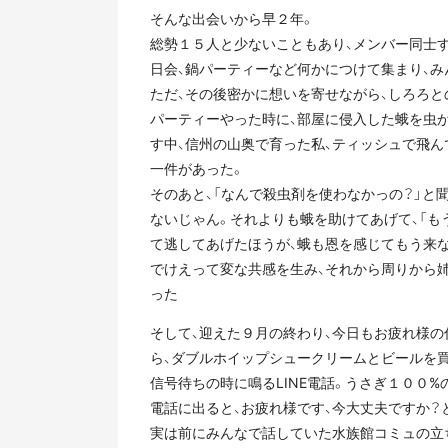
そんな出会いから早２年。
総勢１５人と少ないこともあり、メンバー同士
日会、鍋パーティーなど何かにつけて集まり、
ただ、その後密かに想いを寄せながら、しろろ
パーティーやった時に、部屋に侵入した蛾を虫
す中、信州の山奥で育った私、ティッシュで飛ん
一件があった。
そのあと、「なんで殺虫剤を使わなかっの？」と
ないじゃん。それよりも蛾を助けてあげて、「も
て逃してあげたほうが、蛾も恩を感じてもう来な
でけえって変な共感を生み、それから周りから
った
そして、迎えた９月の終わり、今日もお疲れ様
ら、ダブルホイップシュークリームとビールを
信号待ちの時に鳴るLINE電話。うさぎ１００%
電話に出ると、お疲れ様です、今大丈夫ですか？
実は前にみんなで話していた水族館コミュの立