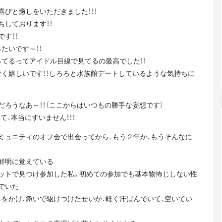
びと癒しをいただきました！！！
しております！！
す！！
たいです～！！
てるってアイドル目線で見てるの最高でした！！
ごく嬉しいです！！しろろと水族館デートしているような気持ちに
ろうなあ～！！（ここからはいつもの勝手な妄想です）
、本当にすいません！！！
ミュニティのオフ会で出会ってから、もう２年か、もうそんなに
鮮明に覚えている
ットで見つけ参加した私。初めての参加でも基本物怖じしない性
でいた
をかけ、急いで駆けつけたせいか、軽く汗ばんでいて、空いてい