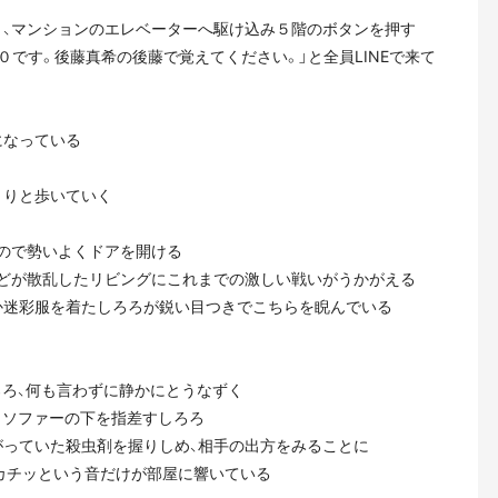
り、マンションのエレベーターへ駆け込み５階のボタンを押す
０です。後藤真希の後藤で覚えてください。」と全員LINEで来て
になっている
くりと歩いていく
いので勢いよくドアを開ける
などが散乱したリビングにこれまでの激しい戦いがうかがえる
か迷彩服を着たしろろが鋭い目つきでこちらを睨んでいる
ろろ、何も言わずに静かにとうなずく
とソファーの下を指差すしろろ
がっていた殺虫剤を握りしめ、相手の出方をみることに
カチッという音だけが部屋に響いている