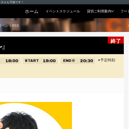
ンタルも可能です！
ホーム
イベントスケジュール
貸切ご利用案内
フー
貸切プラン
イベントRSS
終了
〜』
※予定時刻
18:00
19:00
20:30
START
END
※