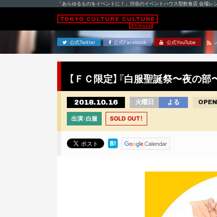
「あらゆるものをイベントに！」渋谷のイベントハウス型飲食店 会場レ
公式Twitter
公式Facebook
公式YouTube
【ＦＣ限定】『白服聖誕祭〜夜の部
2018.10.16
火曜日
よる
OPEN
出演：白服
SOLD OUT！