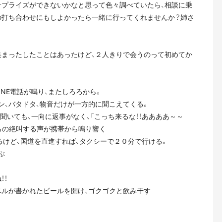
サプライズができないかなと思って色々調べていたら、相談に乗
の打ち合わせにもしよかったら一緒に行ってくれませんか？姉さ
集まったしたことはあったけど、２人きりで会うのって初めてか
NE電話が鳴り、またしろろから。
ン、バタドタ、物音だけが一方的に聞こえてくる。
聞いても、一向に返事がなく、「こっち来るな！！ああああ～～
しろろの絶叫する声が携帯から鳴り響く
いるけど、国道を直進すれば、タクシーで２０分で行ける。
ぶ
！！
ベルが書かれたビールを開け、ゴクゴクと飲み干す