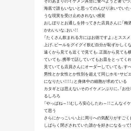
そのあまりのイケメン具合に食べようと箸でつ
海底で誰もいないと思ってのんびり泳いでいた
うな現実を受け止めきれない感覚
おしぼりとお通しを持ってきた店員さんに「梅
かわいいな、おい！！
「たくさん飲まれる方にはお徳ですよ」とスス
上げ、ビールをグイグイ飲む自分が恥ずかしく
遠くから見ても近くで見ても、正面から見ても
ていても、携帯で話していてもお皿をとってくれ
見ていても店員さんにオーダーしていても、すべ
男性とか女性とか性別を超えて同じホモ・サピ
になりたい！！！！」と身体中の細胞が求めている
カタギとは思えないそのイケメンぶりに、「お
るしろろ
「やっぱね～！！むしろ安心したわ～！！こんなイ
て思う
さらにかっこいい上に周りへの気配りがすごく
しばらく閉ざされていた誰かを好きになるって