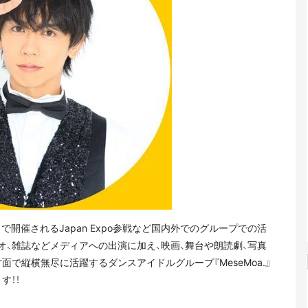
・パリで開催されるJapan Expo参戦など国内外でのグループでの活
オ、雑誌などメディアへの出演に加え、映画、舞台や朗読劇、写真
で縦横無尽に活躍するダンスアイドルグループ『MeseMoa.』
す！！