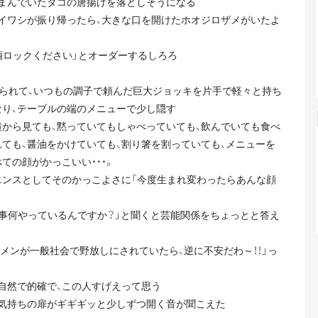
まんでいたタコの唐揚げを落としそうになる
イワシが振り帰ったら、大きな口を開けたホオジロザメがいたよ
酒ロックください」とオーダーするしろろ
メられて、いつもの調子で頼んだ巨大ジョッキを片手で軽々と持ち
なり、テーブルの端のメニューで少し隠す
横から見ても、黙っていてもしゃべっていても、飲んでいても食べ
ても、醤油をかけていても、割り箸を割っていても、メニューを
ての顔がかっこいい・・・。
エンスとしてそのかっこよさに「今度生まれ変わったらあんな顔
仕事何やっているんですか？」と聞くと芸能関係をちょっとと答え
ケメンが一般社会で野放しにされていたら、逆に不安だわ～！！」っ
自然で的確で、この人すげえって思う
気持ちの扉がギギギッと少しずつ開く音が聞こえた