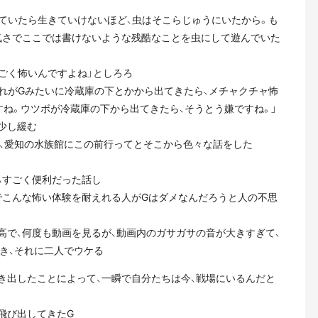
ていたら生きていけないほど、虫はそこらじゅうにいたから。も
気さでここでは書けないような残酷なことを虫にして遊んでいた
ごく怖いんですよね」としろろ
れがGみたいに冷蔵庫の下とかから出てきたら、メチャクチャ怖
すね。ウツボが冷蔵庫の下から出てきたら、そうとう嫌ですね。」
少し緩む
ば、愛知の水族館にこの前行ってとそこから色々な話をした
らすごく便利だった話し
でこんな怖い体験を耐えれる人がGはダメなんだろうと人の不思
高で、何度も動画を見るが、動画内のガサガサの音が大きすぎて、
き、それに二人でウケる
き出したことによって、一瞬で自分たちは今、戦場にいるんだと
飛び出してきたG