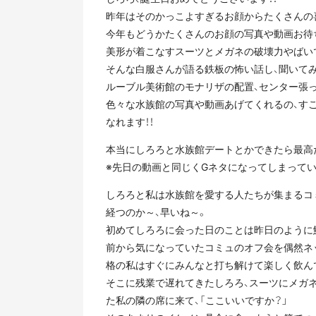
昨年はそのかっこよすぎるお顔からたくさんの喜
今年もどうかたくさんのお顔の写真や動画お待ち
美形が着こなすスーツとメガネの破壊力やばいで
そんな白服さんが語る鉄板の怖い話し、聞いてみ
ルーブル美術館のモナリザの配置、センター張っ
色々な水族館の写真や動画あげてくれるの、す
なれます！！
本当にしろろと水族館デートとかできたら最高だ
※先日の動画と同じくGネタになってしまっていて
しろろと私は水族館を愛する人たちが集まるコ
経つのか～、早いね～。
初めてしろろに会った日のことは昨日のように
前から気になっていたコミュのオフ会を偶然ネ
格の私はすぐにみんなと打ち解けて楽しく飲ん
そこに残業で遅れてきたしろろ、スーツにメガネ
た私の隣の席に来て、「ここいいですか？」