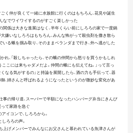
すごく仲が良くて一緒に水族館に行くのはもちろん、花見や誕生
みんなでワイワイするのがすごく楽しかった
との関係は大きな進展はなく、半年くらい前にしろろの家で一度鍋
が大嫌いなしろろはもちろん、みんな怖がって殺虫剤を撒き散ら
でいる蛾を掴み取り、そのままベランダまで行き、外へ逃がした
聞かれ、「殺しちゃったら、その蛾の仲間から怒りを買うかもしれ
うここには来ちゃダメだよ。仲間の蛾にも伝えてね。」って言っ
くなる気がするの」と持論を展開したら、酒の力も手伝って、器
姉御、姉さんと呼ばれるようになったというのが微妙な変化があ
の仕事の帰り道、スーパーで半額になったハンバーグ弁当にきんぴ
買って家路を急ぐ
のアイコンで、しろろから。
としろろの声。
ち上げメンバーでみんなにお父さんと慕われている魚津さんが