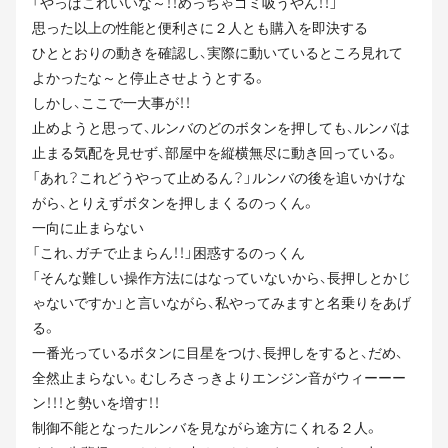
「やっぱこれいいな～！！めっちゃゴミ吸うやん！！」
思った以上の性能と便利さに２人とも購入を即決する
ひととおりの動きを確認し、実際に動いているところ見れて
よかったな～と停止させようとする。
しかし、ここで一大事が！！
止めようと思って、ルンバのどのボタンを押しても、ルンバは
止まる気配を見せず、部屋中を縦横無尽に動き回っている。
「あれ？これどうやって止めるん？」ルンバの後を追いかけな
がら、とりえずボタンを押しまくるのっくん。
一向に止まらない
「これ、ガチで止まらん！！」困惑するのっくん
「そんな難しい操作方法にはなっていないから、長押しとかじ
ゃないですか」と言いながら、私やってみますと名乗りをあげ
る。
一番光っているボタンに目星をつけ、長押しをすると、だめ、
全然止まらない。むしろさっきよりエンジン音がウィーーー
ン！！！と勢いを増す！！
制御不能となったルンバを見ながら途方にくれる２人。