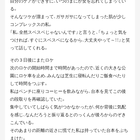
自分のケアができずに、いつのまにか女を忘れてしまってい
る。
そんなツケが溜まって、ガサガサになってしまった肌が少し
コンプレックスの私。
「私、全然スベスベじゃないんです」と言うと、「ちょっと気を
つければ、すぐにスベスベになるから、大丈夫やって～！！」と笑
って話してくれる。
その３日後にまたロケ
次のロケの開始時間まで時間があったので、近くの大きな公
園にロケ車を止め、みんなは芝生に寝転んだりご飯食べたり
して時間をつぶす。
私はベンチに座りコーヒーを飲みながら、台本を見てこの後
の段取りを再確認していた。
集中していてしばらく気がつかなかったが、何か背後に気配
を感じ、なんだろうと振り返るとのっくんが後ろからのぞき
こんでいる。
そのあまりの距離の近さに慌てた私は持っていた台本をぶち
まけた。