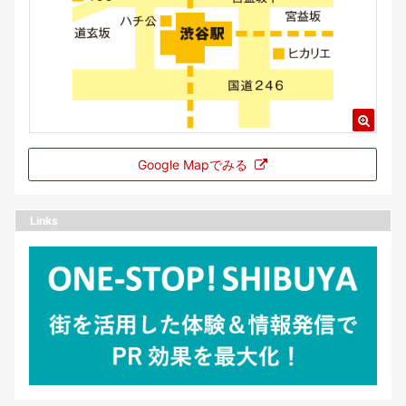
Google Mapでみる
Links