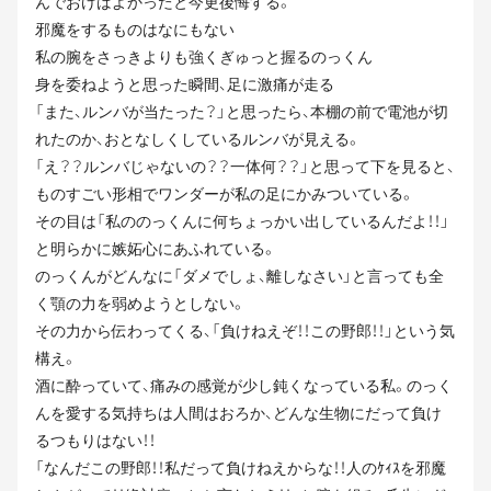
んでおけばよかったと今更後悔する。
邪魔をするものはなにもない
私の腕をさっきよりも強くぎゅっと握るのっくん
身を委ねようと思った瞬間、足に激痛が走る
「また、ルンバが当たった？」と思ったら、本棚の前で電池が切
れたのか、おとなしくしているルンバが見える。
「え？？ルンバじゃないの？？一体何？？」と思って下を見ると、
ものすごい形相でワンダーが私の足にかみついている。
その目は「私ののっくんに何ちょっかい出しているんだよ！！」
と明らかに嫉妬心にあふれている。
のっくんがどんなに「ダメでしょ、離しなさい」と言っても全
く顎の力を弱めようとしない。
その力から伝わってくる、「負けねえぞ！！この野郎！！」という気
構え。
酒に酔っていて、痛みの感覚が少し鈍くなっている私。のっく
んを愛する気持ちは人間はおろか、どんな生物にだって負け
るつもりはない！！
「なんだこの野郎！！私だって負けねえからな！！人のｹｨｽを邪魔