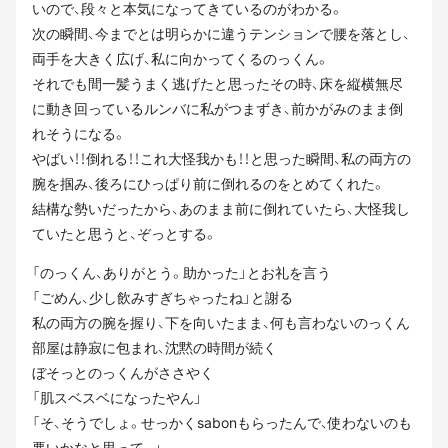
いので、段々と本気になってきているのがわかる。
次の瞬間、今までとは明らかに違うテンションで腰を落とし、
両手を大きく広げ、私に向かってくるのっくん。
それでも間一髪うまく逃げたと思ったその時、床を縦横無尽
に動き回っているルンバに私がつまずき、前かがみのまま倒
れそうになる。
やばい！！倒れる！！これ大怪我かも！！と思った瞬間、私の両方の
腕を掴み、後ろにひっぱり前に倒れるのをとめてくれた。
結構な勢いだったから、あのまま前に倒れていたら、大怪我し
ていたと思うと、ぞっとする。
「のっくん、ありがとう。助かった」とお礼を言う
「ごめん、少し飲みすぎちゃったね」と謝る
私の両方の腕を握り、下を向いたまま、何も言わないのっくん
部屋は静寂に包まれ、沈黙の時間が続く
ぼそっとのっくんがささやく
「肌スベスベになったやん」
「そ、そうでしょ。せっかくsabonもらったんで、使わないのも
悪いかなと思って。」