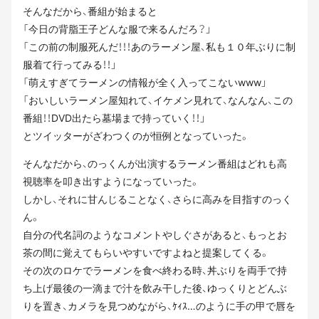
そんなだから、番組が始まると
「今日の背脂王子どんな服で来るんだろ？」
「この前の制服死んだ！！！あのラーメン屋、私も１０年ぶりに制
服着て行ってみる！！」
「萌えすぎてラーメンの情報が全く入ってこないwww」
「おいしいラーメン屋知れて、イケメン見れて、なんなん、この
番組！！DVD出たら墓場まで持っていく！！」
とツイッターがざわつくのが恒例となっていった。
そんなだから、のっくんが出演するラーメン番組はどれも高
視聴率を叩き出すようになっていった。
しかし、それに甘んじることなく、さらに高みを目指すのっく
ん。
自分の代名詞のようなコメントやしぐさがあると、もっとお
茶の間に覚えてもらいやすいですよねと提案してくる。
その次のロケでラーメンを食べ終わる時、丼ぶりを両手で持
ち上げ最後の一滴まで汁を飲み干した後、ゆっくりとどんぶ
りを置き、カメラを見つめながら、ｹｨｽ…のように手の甲で唇を