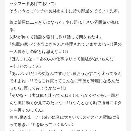
ッグフードあげておいて」
そういうと、グッチの長財布を手に持ち部屋をでていく先輩。
急に部屋に二人きりになった。少し照れくさい雰囲気が流れ
る。
沈黙が怖くて話題を強引に作り話して間をもたす。
「先輩の家って本当にきちんと整理されていますよね～！！男の
一人暮らしの家とは思えない！！」
「ほんまにな～！！あの人の仕事ぶりって無駄がないもんな
～！！」とのっくん。
「あ、ルンバだ！！今更なんですけど、買おうかすごく迷ってるん
ですよね～！！でもこれ買ってこんなに部屋が綺麗になるんだ
ったら、買ってみようかな～！！」
「そやな～！！実は俺も迷ってんねん！！せっかくやから、一回ど
んな風に動くか見てみたいな～！！」なんとなく勘で適当にボタ
ンを押すのっくん。
おお、動き出した！！確かに音は大きいが、スイスイと壁際に沿
って動き、ゴミを吸っていくルンバ。