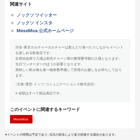
関連サイト
ノックソ ツイッター
ノックソ インスタ
MeseMoa.公式ホームページ
渋谷・東京カルチャーカルチャーは飲んだり食べたりしながらイベント
を楽しめる飲食店です。
全席自由席で入場は前売チャージ券の整理番号順の入場となります。
当日ワンオーダーのほうが必要となります。
美味しい飲み物も食べ物多数準備して皆様のお越しをお待ちしており
ます。
（主催・運営：イッツ・コミュニケーションズ株式会社）
※ 金額はすべて税込表記です。
このイベントに関連するキーワード
MeseMoa.
※イベントの時間は予定であり、当日の状況により多少前後する場合があります。