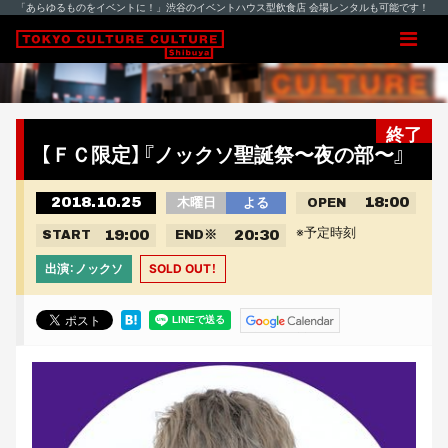
「あらゆるものをイベントに！」渋谷のイベントハウス型飲食店 会場レンタルも可能です！
終了
【ＦＣ限定】『ノックソ聖誕祭〜夜の部〜』
2018.10.25
18:00
木曜日
よる
OPEN
※予定時刻
19:00
20:30
START
END
※
出演：ノックソ
SOLD OUT！