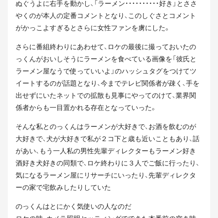
ぬぐうよに右手を動かし、「ラーメン・・・・・・・・・・好き」とささ
やくのが本人の定番コメントとなり、このしぐさとコメント
がかっこよすぎるとさらに女性ファンを虜にした。
さらに番組終わりにあわせて、ロケの最後に撮っておいたの
っくんがおいしそうにラーメンを食べている画像を「彼氏と
ラーメン屋なうで使っていいよ」のハッシュタグをつけてツ
イートするのが話題となり、今までテレビ関係者が疎く、手を
出せずにいたネットでの拡散も見事にやってのけて、業界関
係者からも一目置かれる存在となっていった。
そんな私とのっくんはラーメンが大好きで、お酒を飲むのが
大好きで、犬が大好きで私が２コ下と歳も近いこともあり、話
があい、もう一人私の男性先輩ディレクターもラーメン好き
酒好き犬好きの同類で、ロケ終わりに３人でご飯に行ったり、
気になるラーメン屋にリサーチにいったり、先輩ディレクタ
ーの家で宅飲みしたりしていた
のっくんはとにかく気使いの人なのだ