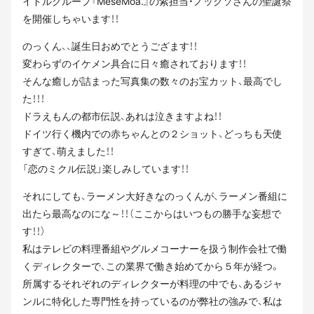
イドルグループ『MeseMoa.』の紫担当・ノックソさんの聖誕祭
を開催しちゃいます！！
のっくん、、誕生日おめでとうござます！！
変わらずのイケメン具合に日々癒されております！！
そんな癒しが詰まった写真集の数々のお宝カット、最高でし
た！！！
ドラえもんの都市伝説、あれは泣きますよね！！
ドイツ行く機内での赤ちゃんとの２ショット、どっちも天使
すぎて、萌えました！！
「恋のミクル伝説」楽しみしています！！
それにしても、ラーメン大好きなのっくんが、ラーメン番組に
出たら最高なのにな～！！（ここからはいつもの勝手な妄想で
す！！）
私はテレビの料理番組やグルメコーナーを扱う制作会社で働
くディレクターで、この業界で働き始めてから５年が経つ。
所属するそれぞれのディレクターが料理の中でも、あるジャ
ンルに特化した専門性を持っているのが弊社の強みで、私は