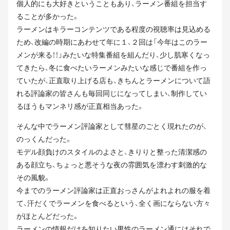
個人的にも大好きということもあり、ラーメン番組を担当す
ることが多かった。
ラーメンはキラーコンテンツである程度の視聴率は見込める
ため、改編の時期にあわせて年に１、２回は「今年はこのラー
メンが来る！！」みたいな特集番組を組んだり、少し肌寒くなっ
てきたら、冬に食べたいラーメンみたいな感じで番組を作っ
ていたが、正直取り上げる店も、きちんとラーメンについて語
れる評論家の皆さんも毎回同じになってしまい、制作してい
るほうもマンネリ感が正直相当あった。
そんな中でラーメン評論家として彗星のごとく現れたのが、
のっくんだった。
モデル顔負けのスタイルのよさと、きりりと整った清潔感の
ある顔立ち、ちょっと悪そうな夜の雰囲気を漂わす刺激的な
その風貌。
今までのラーメン評論家は正直おっさんがよれよれの服を着
て、汗だくでラーメンを食べるという、全く画にならない方々
がほとんどだった。
ラーメンの情報だけを知りたい男性のラーメン通にはそれで