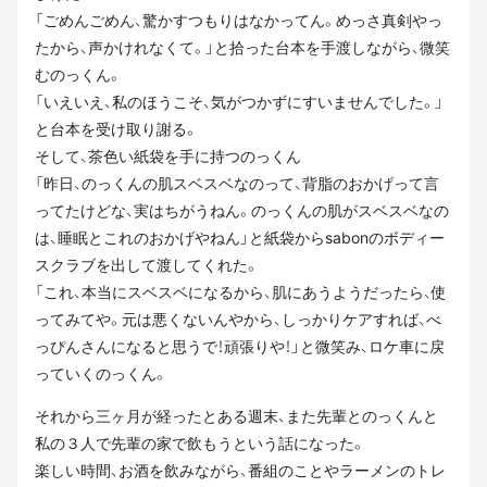
「ごめんごめん、驚かすつもりはなかってん。めっさ真剣やっ
たから、声かけれなくて。」と拾った台本を手渡しながら、微笑
むのっくん。
「いえいえ、私のほうこそ、気がつかずにすいませんでした。」
と台本を受け取り謝る。
そして、茶色い紙袋を手に持つのっくん
「昨日、のっくんの肌スベスベなのって、背脂のおかげって言
ってたけどな、実はちがうねん。のっくんの肌がスベスベなの
は、睡眠とこれのおかげやねん」と紙袋からsabonのボディー
スクラブを出して渡してくれた。
「これ、本当にスベスベになるから、肌にあうようだったら、使
ってみてや。元は悪くないんやから、しっかりケアすれば、べ
っぴんさんになると思うで！頑張りや！」と微笑み、ロケ車に戻
っていくのっくん。
それから三ヶ月が経ったとある週末、また先輩とのっくんと
私の３人で先輩の家で飲もうという話になった。
楽しい時間、お酒を飲みながら、番組のことやラーメンのトレ