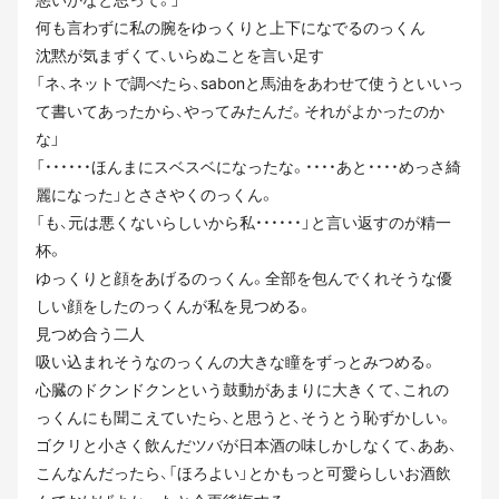
何も言わずに私の腕をゆっくりと上下になでるのっくん
沈黙が気まずくて、いらぬことを言い足す
「ネ、ネットで調べたら、sabonと馬油をあわせて使うといいっ
て書いてあったから、やってみたんだ。それがよかったのか
な」
「・・・・・・ほんまにスベスベになったな。・・・・あと・・・・めっさ綺
麗になった」とささやくのっくん。
「も、元は悪くないらしいから私・・・・・・」と言い返すのが精一
杯。
ゆっくりと顔をあげるのっくん。全部を包んでくれそうな優
しい顔をしたのっくんが私を見つめる。
見つめ合う二人
吸い込まれそうなのっくんの大きな瞳をずっとみつめる。
心臓のドクンドクンという鼓動があまりに大きくて、これの
っくんにも聞こえていたら、と思うと、そうとう恥ずかしい。
ゴクリと小さく飲んだツバが日本酒の味しかしなくて、ああ、
こんなんだったら、「ほろよい」とかもっと可愛らしいお酒飲