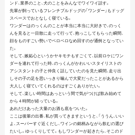
ンド、業界のこと、犬のことをみんなでワイワイ話す。
先輩が飼っているフレンチブルドッグの「ワンダー」もドッグ
スペースでおとなしく寝ている。
ワンダーはのっくんのことが本当に本当に大好きで、のっく
んを見ると一目散に走って行って、抱っこしてもらった瞬間、
顔をものすごい勢いでベロベロなめ回すのが通例となってい
た。
そして、嫉妬心というかヤキモチもすごくて、以前ロケにワン
ダーを連れて行った時、のっくんがかわいいスタイリストの
アシスタントの子と仲良く話していたのを見た瞬間、走り出
しその子の足を思いっきり噛んで大変だったことがあるから
大人しく寝ていてくれるのはすごくありがたい。
そして、楽しい時間はあっという間で気がつけば飲み始めて
から４時間が経っている。
あれだけあった大量のお酒も底をついた。
ここは後輩の出番、私が買ってきますというと、「ううん、いい
よ、スーパーすぐ近くだし、ワインの銘柄みながら飲むの選び
たいし。ゆっくりしてて。もしワンダーが起きたら、そこのド