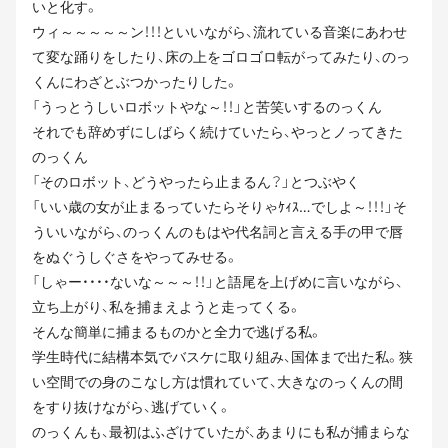
いと化す。
ウィ～～～～～ン！！！といいながら、流れている音楽にあわせ
て変な踊りをしたり、床の上をゴロゴロ転がってみたり、のっ
くんにわざとぶつかったりした。
「うっとうしいロボットやな～！！」と苦笑いするのっくん
それでも辞めずにしばらく続けていたら、やっとノってきた
のっくん
「そのロボット、どうやったら止まるん？」とつぶやく
「いい歳の女が止まるっていたらそりゃｹｨｽ…でしよ～！！！」そ
ういいながら、のっくんのもはや代名詞と言える手の甲で唇
をぬぐうしぐさをやってみせる。
「しゃー・・・・ないな～～～！！」と語尾を上げめに言いながら、
立ち上がり、私を捕まえようと走ってくる。
そんな簡単に捕まるものかと全力で逃げる私。
学生時代に結構本気でバスケに取り組み、国体まで出た私。狭
い空間での身のこなし方は慣れていて、大きなのっくんの間
をすり抜けながら、逃げていく。
のっくんも、最初はふざけていたが、あまりにも私が捕まらな