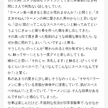
ロケの時、カメラ照明セッティングでできた本番前の空き時
間に２人で何気ない話しをしていた
「ラーメン食べ過ぎると肌とか荒れませんか？」と聞くと、「大
丈夫やねん！ラーメンの神に愛された男やから！』と言いなが
ら、「ほら！肌だってこんなスベスベやし！』と触ってみてとい
うようにぎゅっと握り拳を作った腕を差し出してきた。
その真っ白で透き通った彫刻のような綺麗な腕を見たら、な
ぜか急に照れてしまい、「いいですよ」と断る。
そうしたら、のっくんが「断わられると何か恥ずかしやん！ほ
ら、触ってや～！」ともう一度グイと差し出してくる。
確かにと思い、「それじゃ、失礼します」と触ると、びっくりす
るくらいスベスベで、「え！！なんでこんなにスベスベなんです
か？」と驚く。
私のあまりの驚きに少し嬉しそうなのっくん。「そやろ！！ラー
メンに乗っている背脂が身体中に浸透していて、肌がスベス
ベやねん！！」と言っていて、「ラーメンには、そんな効果がある
んですね！！」と感心してしまった。
仕事は楽しんだけど、不規則な生活が日常茶飯事で、なかなか