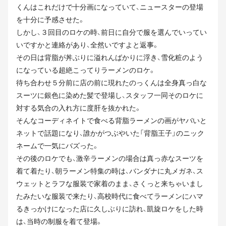
くんはこれだけで十分画になっていて、ニュースターの登場
を十分に予感させた。
しかし、３回目のロケの時、前日に自分で服を選んでいってい
いですかと連絡があり、全然いですよと返事。
その日は背脂が丼ぶりに溢れんばかりに浮き、雪化粧のよう
になっている超絶こってりラーメンのロケ。
待ち合わせ５分前に店の前に現れたのっくんは全身真っ白な
スーツに銀色に染めた髪で登場し、スタッフ一同そのロケに
対する気合の入れ方に度肝を抜かれた。
そんなコーディネイトで食べる背脂ラーメンの画がヤバいと
ネットで話題になり、誰かがつぶやいた「背脂王子」のニック
ネームで一気にバズった。
その後のロケでも、激辛ラーメンの場合は真っ赤なスーツを
着て着たり、朝ラーメン特集の時は、バンダナに丸メガネ、ス
ウェットとラフな服装で家着のまま、さくっと来ちゃいまし
たみたいな服装で来たり、高校時代に食べてラーメンにハマ
るきっかけになった店に久しぶりに訪れ、凱旋ロケをした時
は、当時の制服を着て登場。