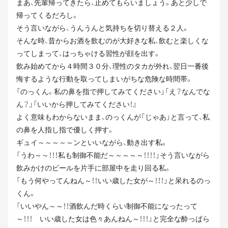
まあ、先輩帰ってきたら、止めてもらいましょう。あと少しで
帰ってくるだろし。
そう言いながら、うんうんと気持ちを切り替える２人。
そんな時、昔からお酒を飲むのが大好きな私、飲むと楽しくな
ってしまって、はっちゃける習性が顔を出す。
飲み始めてから４時間３０分、理性のタカが外れ、翌日一番後
悔するような行動を取ってしまいがちな危険な時間帯。
「のっくん。私の鼻を指で押してみてください」「え？なんでな
ん？」「いいから押してみてください！』
よく意味もわからないまま、のっくんが「じゃあ」と言って、私
の鼻を人指し指で優しく押す。
ギュイ～～～～～ンといいながら、動き出す私。
「うわ～～！！！私も制御不能だ～～～～～！！！！」そう言いながら
飲みかけのビールを片手に部屋中を走り回る私。
「もう何やってんねん～！！いい歳した女が～！！！」と呆れるのっ
くん。
「いいやん～～！！酒飲んだ時くらい制御不能になったって
～！！！ いい歳した女は色々あんねん～！！！」と完全な酔っぱら