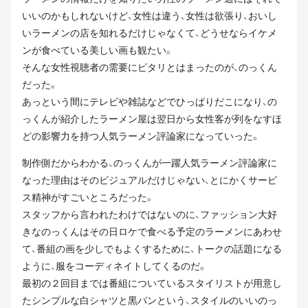
いいのかもしれないけど、女性は違う、女性は欲張り、おいし
いラーメンの店を知れるだけじゃなくて、どうせならイケメ
ンが食べている美しい画も観たい。
そんな女性視聴者の需要にピタリとはまったのが、のっくん
だった。
あっという間にテレビや雑誌などでひっぱりだこになり、の
っくんが紹介したラーメン屋は翌日から女性客が列をなすほ
どの影響力を持つ人気ラーメン評論家になっていった。
制作側だからわかる、のっくんが一躍人気ラーメン評論家に
なった理由はそのビジュアルだけじゃない、とにかくサービ
ス精神がすごいところだった。
スタッフから言われたわけではないのに、ファッション大好
きなのっくんはその日ロケで食べる予定のラーメンにあわせ
て、番組の画を少しでもよくするために、トークの話題になる
ように、服をコーディネイトしてくるのだ。
最初の２回目までは番組についているスタイリストが用意し
たシンプルな白シャツと黒パンという、スタイルのいいのっ