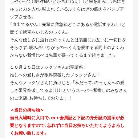
しやがって！！絶対痛いとか言わねえ！！」と腕を組み、爪先にぎ
ゅっと力を入れ、噛まれているふくらはぎの筋肉をパンプア
ップさせる。
「血出てるやん！！先輩に救急箱どこにあるか電話するわ！！」と
慌てて携帯をいじるのっくん。
そんな優しさに溢れたのっくんとは裏腹にお互いに一切目を
そらさず、睨み合いながらのっくんを愛する者同士のよくわ
からない我慢比べは先輩が帰ってくるまで続きました。
１０月２５日はノックソさんの聖誕祭！！
推しへの愛しさが限界突破したノックソさん！！
そんなノックソさんに負けじと、「私だって、のっくんへの愛
しさ限界突破してるよ！！！！」というスーパー紫推しのみなさん
のご来店、お待ちしております！！
＜当日の持ち物＞
当日入場時に入口で、m＋会員証と下記の身分証の提示が必
要となりますので、忘れずに当日お持ちいただくようよろし
くお願い致します。