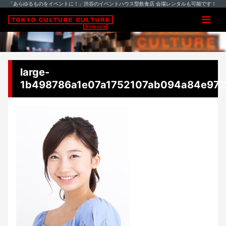
「あらゆるものをイベントに！」渋谷のイベントハウス型飲食店 会場レンタルも可能です！
large-
1b498786a1e07a1752107ab094a84e97