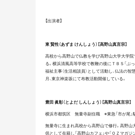
【出演者】
東 賢性（あずま けんしょう）【高野山真言宗】
高校から高野山で仏教を学び高野山大学大学院
る。横浜清風高等学校で教鞭の後にＴＢＳ「ぶっ
福祉主事（生活相談員）として活動し、仏法の智
月、東京神楽坂にて布教活動開催している。
豊田 眞彰（とよだ しんしょう）【高野山真言宗】
横浜市都筑区 無量寺副住職 ※東急「市が尾」
無量寺に生まれ高校から高野山で修行。高野山
侶として在籍し「高野山カフェ」や「ＯＺマガジ