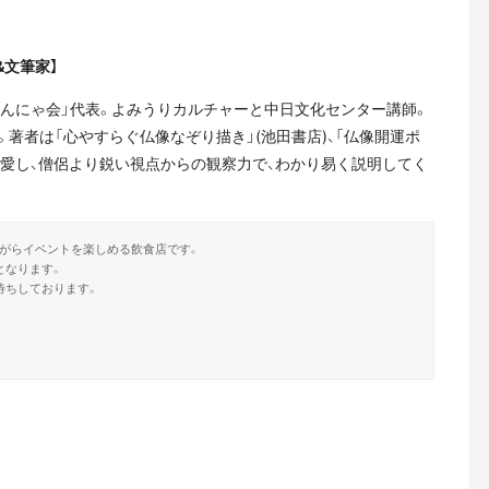
&
文筆家】
んにゃ会」代表。よみうりカルチャーと中日文化センター講師。
著者は「心やすらぐ仏像なぞり描き」(池田書店)、「仏像開運ポ
なく愛し、僧侶より鋭い視点からの観察力で、わかり易く説明してく
がらイベントを楽しめる飲食店です。
となります。
待ちしております。