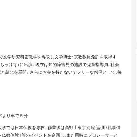
で文学研究科密教学を専攻し文学博士・宗教教員免許を取得す
ちゃけ寺」に出演。現在は知的障害児の施設で児童指導員、社会
慧と慈悲を展開。さらにお寺を持たないでフリーな僧侶として、毎
駅より車で５分
大学では日本仏教を専攻。修業後は高野山東京別院（品川）執事僧
ン仏教体験」等のイベントを企画し、また同時にプロレーサーと