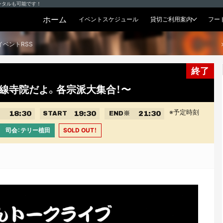
ンタルも可能です！
ホーム
イベントスケジュール
貸切ご利用案内
フー
貸切プラン
イベントRSS
終了
線寺院だよ。各宗派大集合！〜
※予定時刻
18:30
19:30
21:30
START
END
※
ろみ 司会：テリー植田
SOLD OUT！