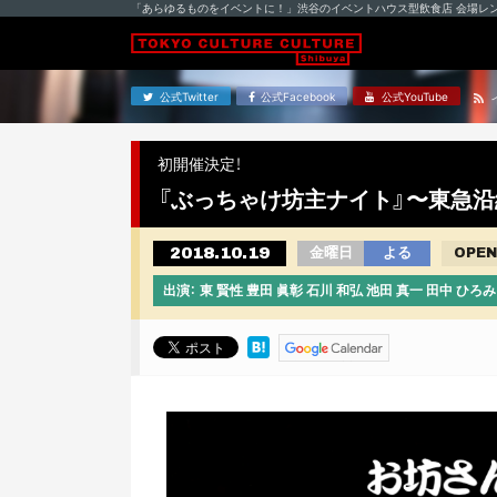
「あらゆるものをイベントに！」渋谷のイベントハウス型飲食店 会場レ
公式Twitter
公式Facebook
公式YouTube
初開催決定！
『ぶっちゃけ坊主ナイト』〜東急沿
2018.10.19
金曜日
よる
OPEN
出演： 東 賢性 豊田 眞彰 石川 和弘 池田 真一 田中 ひ