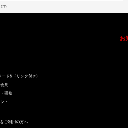
ます。
お
フード&ドリンク付き)
者会見
会・研修
メント
をご利用の方へ