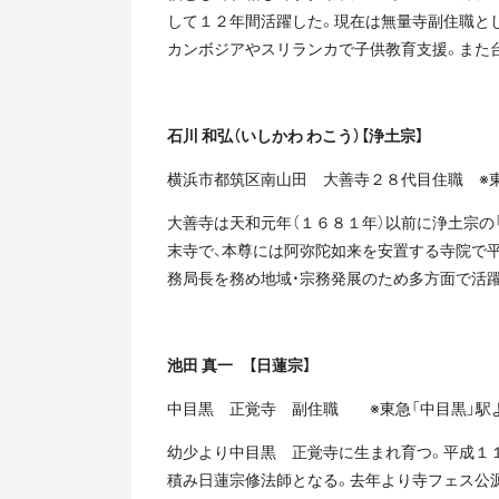
して１２年間活躍した。現在は無量寺副住職とし
カンボジアやスリランカで子供教育支援。また
石川 和弘（いしかわ わこう）【浄土宗】
横浜市都筑区南山田 大善寺２８代目住職 ※東
大善寺は天和元年（１６８１年）以前に浄土宗の
末寺で、本尊には阿弥陀如来を安置する寺院で
務局長を務め地域・宗務発展のため多方面で活
池田 真一 【日蓮宗】
中目黒 正覚寺 副住職 ※東急「中目黒」駅
幼少より中目黒 正覚寺に生まれ育つ。平成１
積み日蓮宗修法師となる。去年より寺フェス公