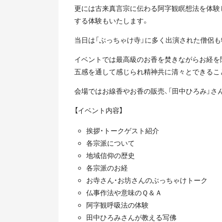
更には古来真言宗に伝わる阿字観瞑想法を体験
する体験もいたします。
当日は「ぶっちゃけ寺」に多く出演された僧侶
イベントでは最高級のお香を焚きながらお経を
五感を通して感じられ精神共に清々とできるこ
会場ではお線香やお香の販売、「田中ひろみ」さ
【イベント内容】
挨拶・トークゲスト紹介
各宗派について
地域信仰の歴史
各宗派のお経
お寺さん・お坊さんのぶっちゃけトーク
仏事作法や意味のＱ＆Ａ
阿字観呼吸法の体験
田中ひろみさんが教える写佛