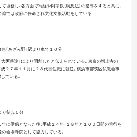
て壇務し、各方面で写経や阿字観（瞑想法）の指導をすると共に、
台湾では政府に任命され文化支援活動をしている。
急「あざみ野」駅より車で１０分
「大阿善達」により開創したと伝えられている。東京の増上寺の
平成２７年１１月に２８代目住職に就任。横浜市都筑区仏教会事
躍している。
より徒歩５分
１年に僧侶となった後、平成１４年・１８年と１００日間の荒行を
源の会場寺院として協力している。