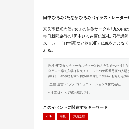
田中 ひろみ
（たなか ひろみ）
【イラストレーター
奈良市観光大使。女子の仏教サークル「丸の内は
毎日新聞旅行の「田中ひろみ百仏巡礼」同行講師。
ストカード」(学研)など約60冊。仏像をこよ
れる。
渋谷・東京カルチャーカルチャーは飲んだり食べたりしな
全席自由席で入場は前売チャージ券の整理番号順の入場
美味しい飲み物も食べ物多数準備して皆様のお越しをお
（主催・運営：イッツ・コミュニケーションズ株式会社）
※ 金額はすべて税込表記です。
このイベントに関連するキーワード
仏教
宗教
東急沿線