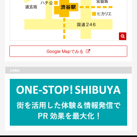
Google Mapでみる
Links