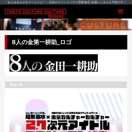
「あらゆるものをイベントに！」渋谷のイベントハウス型飲食店 会場レンタルも可能です！
8人の金第一耕助_ロゴ
Pick UP