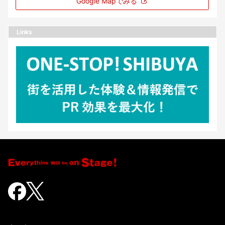
Google Mapでみる
Links