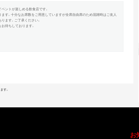
イベントが楽しめる飲食店です。
ります。十分なお席数をご用意していますが全席自由席のため混雑時はご友人
あります。ご了承ください。
をお待ちしております。
ます。
お