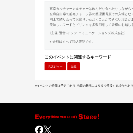
東京カルチャーカルチャーは飲んだり食べたりしながら
全席自由席で前売チャージ券の整理番号順での入場とな
同士で隣り合ってお座りいただくことができない場合が
美味しいフードとドリンクを多数用意して皆様のお越し
（主催・運営：イッツ・コミュニケーションズ株式会社）
※ 金額はすべて税込表記です。
このイベントに関連するキーワード
六文ジャー
歴史
※イベントの時間は予定であり、当日の状況により多少前後する場合があり