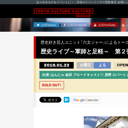
「あらゆるものをイベントに！」渋谷のイベントハウス型飲食店 会場レ
公式Twitter
公式Facebook
公式YouTube
歴史好き芸人ユニット「六文ジャー」によるトーク
歴史ライブ～軍師と足軽～ 第２
2019.01.22
火曜日
よる
OPEN
出演：はんにゃ 金田 ブロードキャスト！！ 房野 ロバー
SOLD OUT！