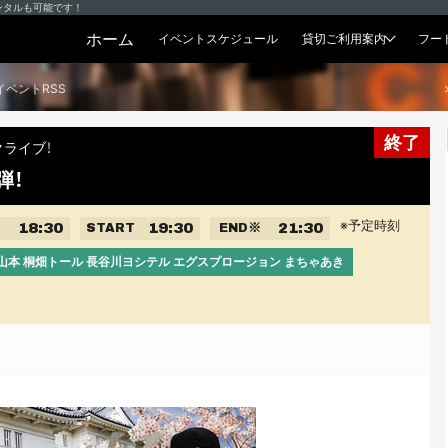
ンタルも可能です！
ホーム
イベントスケジュール
貸切ご利用案内
フー
貸切プラン
イベントRSS
終了
ライブ！
弾！
※予定時刻
18:30
19:30
21:30
START
END
※
ト 山本 桐畑トール 長谷川ヨシテル エグスプロージョン まちゃあき