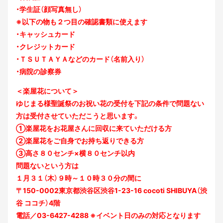
・学生証（顔写真無し）
※以下の物も２つ目の確認書類に使えます
・キャッシュカード
・クレジットカード
・ＴＳＵＴＡＹＡなどのカード（名前入り）
・病院の診察券
＜楽屋花について＞
ゆじまる様聖誕祭のお祝い花の受付を下記の条件で問題ない
方は受付させていただこうと思います。
①楽屋花をお花屋さんに回収に来ていただける方
②楽屋花をご自身でお持ち返りできる方
③高さ８０センチ×横８０センチ以内
問題ないという方は
１月３１（木）９時～１０時３０分の間に
〒150-0002東京都渋谷区渋谷1-23-16 cocoti SHIBUYA（渋
谷 ココチ）4階
電話／03-6427-4288 ※イベント日のみの対応となります