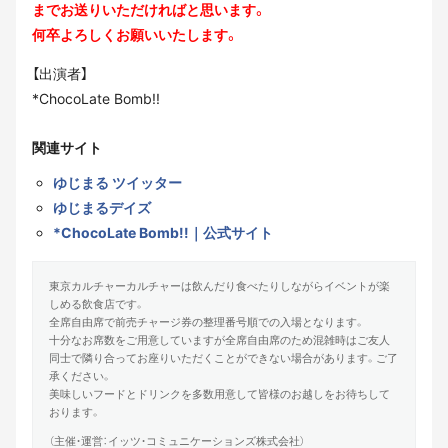
までお送りいただければと思います。
何卒よろしくお願いいたします。
【出演者】
*ChocoLate Bomb!!
関連サイト
ゆじまる ツイッター
ゆじまるデイズ
*ChocoLate Bomb!!｜公式サイト
東京カルチャーカルチャーは飲んだり食べたりしながらイベントが楽
しめる飲食店です。
全席自由席で前売チャージ券の整理番号順での入場となります。
十分なお席数をご用意していますが全席自由席のため混雑時はご友人
同士で隣り合ってお座りいただくことができない場合があります。ご了
承ください。
美味しいフードとドリンクを多数用意して皆様のお越しをお待ちして
おります。
（主催・運営：イッツ・コミュニケーションズ株式会社）