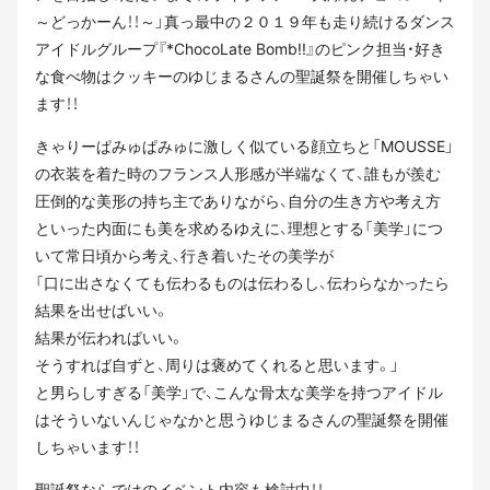
～どっかーん！！～」真っ最中の２０１９年も走り続けるダンス
アイドルグループ『*ChocoLate Bomb!!』のピンク担当・好き
な食べ物はクッキーのゆじまるさんの聖誕祭を開催しちゃい
ます！！
きゃりーぱみゅぱみゅに激しく似ている顔立ちと「MOUSSE」
の衣装を着た時のフランス人形感が半端なくて、誰もが羨む
圧倒的な美形の持ち主でありながら、自分の生き方や考え方
といった内面にも美を求めるゆえに、理想とする「美学」につ
いて常日頃から考え、行き着いたその美学が
「口に出さなくても伝わるものは伝わるし、伝わらなかったら
結果を出せばいい。
結果が伝わればいい。
そうすれば自ずと、周りは褒めてくれると思います。」
と男らしすぎる「美学」で、こんな骨太な美学を持つアイドル
はそういないんじゃなかと思うゆじまるさんの聖誕祭を開催
しちゃいます！！
聖誕祭ならではのイベント内容も検討中！！