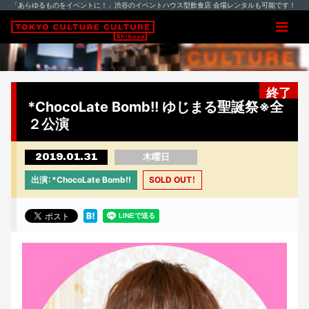
「あらゆるものをイベントに！」渋谷のイベントハウス型飲食店 会場レンタルも可能です！
終了
*ChocoLate Bomb!! ゆじまる聖誕祭※全
２公演
2019.01.31
木曜日
出演：*ChocoLate Bomb!!
SOLD OUT！