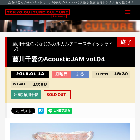
「あらゆるものをイベントに！」渋谷のイベントハウス型飲食店 会場レンタルも可能です！
終了
藤川千愛のおなじみカルカルアコースティックライ
ブ！
藤川千愛のAcousticJAM vol.04
2019.01.14
18:30
月曜日
よる
OPEN
19:00
START
出演：藤川千愛
SOLD OUT！