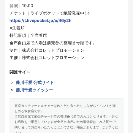
開演｜19:00
チケット｜ライブポケットで絶賛発売中！→
https://t.livepocket.jp/e/46y2h
※先着順
特記事項｜全席着席
全席自由席で入場は前売券の整理番号順です。
制作｜株式会社コレットプロモーション
主催｜株式会社コレットプロモーション
関連サイト
藤川千愛 公式サイト
藤川千愛ツイッター
東京カルチャーカルチャーは飲んだり食べたりしながらイベントが楽
しめる飲食店です。
全席自由席で前売チャージ券の整理番号順での入場となります。十分な
お席数をご用意していますが全席自由席のため混雑時はご友人同士で
隣り合ってお座りいただくことができない場合があります。ご了承くだ
さい。