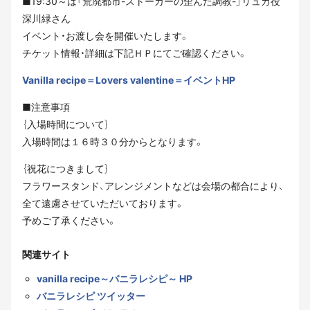
■19:30～は「荒廃都市-ストーカーの歪んだ調教-」リュカ
役
深川緑さん
イベント・お渡し会を開催いたします。
チケット情報・詳細は下記ＨＰにてご確認ください。
Vanilla recipe＝Lovers valentine＝イベントHP
■注意事項
｛入場時間について｝
入場時間は１６時３０分からとなります。
｛祝花につきまして｝
フラワースタンド、アレンジメントなどは会場の都合により、
全て遠慮させていただいております。
予めご了承ください。
関連サイト
vanilla recipe～バニラレシピ～ HP
バニラレシピ ツイッター