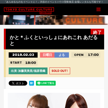
「あらゆるものをイベントに！」渋谷のイベントハウス型飲食店 会場レンタルも可能です！
終了
かと＊ふくといっしょにあれこれ あだる
と
2019.02.03
17:00
日曜日
よる
OPEN
18:00
START
出演：加藤英美里/福原香織
SOLD OUT！