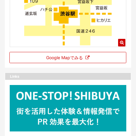
Google Mapでみる
Links