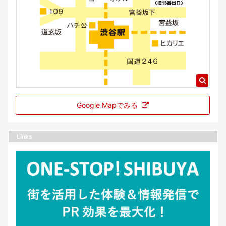
Google Mapでみる
Links