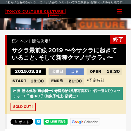
「あらゆるものをイベントに！」渋谷のイベントハウス型飲食店 会場レンタルも可能です！
終了
桜イベント開催決定！
サクラ最前線 2019 〜今サクラに起きて
いること、そして新種クマノザクラ。〜
2019.03.29
18:30
金曜日
よる
OPEN
※予定時刻
19:30
21:30
START
END
※
出演：勝木俊雄（農学博士） 寺澤秀治（風景写真家） 中西一登（桜ウォッ
チャー） 千種ゆり子（気象予報士、防災士 ）
SOLD OUT！