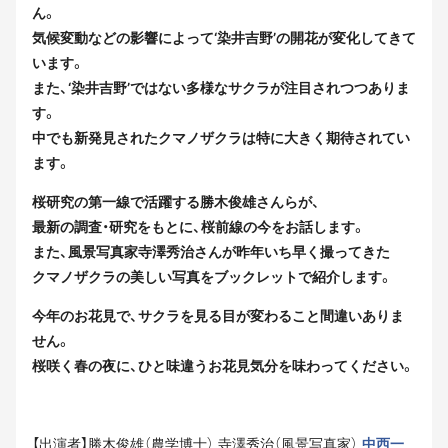
ん。
気候変動などの影響によって‘染井吉野’の開花が変化してきて
い
ます。
また、‘染井吉野’ではない多様なサクラが注目されつつありま
す
。
中でも新発見されたクマノザクラは特に大きく期待されてい
ます。
桜研究の第一線で活躍する勝木俊雄さんらが、
最新の調査・研究をもとに、桜前線の今をお話します。
また、風景写真家寺澤秀治さんが昨年いち早く撮ってきた
クマノザクラの美しい写真をブックレットで紹介します。
今年のお花見で、サクラを見る目が変わること間違いありま
せん。
桜咲く春の夜に、ひと味違うお花見気分を味わってください。
【出演者】勝木俊雄（農学博士） 寺澤秀治（風景写真家）
中西一