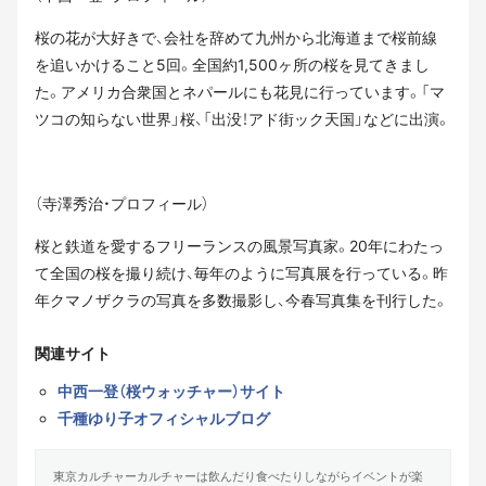
桜の花が大好きで、会社を辞めて九州から北海道まで桜前線
を追いかけること5回。全国約1,500ヶ所の桜を見てきまし
た。アメリカ合衆国とネパールにも花見に行っています。「マ
ツコの知らない世界」桜、「出没！アド街ック天国」などに出演。
（寺澤秀治・プロフィール）
桜と鉄道を愛するフリーランスの風景写真家。20年にわたっ
て全国の桜を撮り続け、毎年のように写真展を行っ
ている。昨
年クマノザクラの写真を多数撮影し、今春写真集を刊行した。
関連サイト
中西一登（桜ウォッチャー）サイト
千種ゆり子オフィシャルブログ
東京カルチャーカルチャーは飲んだり食べたりしながらイベントが楽