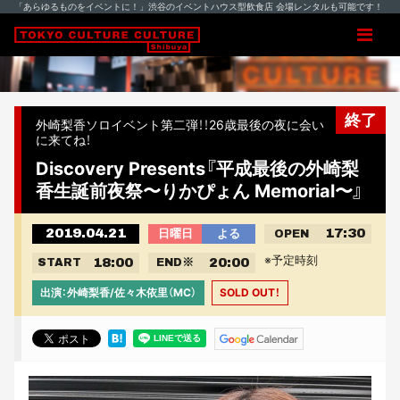
「あらゆるものをイベントに！」渋谷のイベントハウス型飲食店 会場レンタルも可能です！
終了
外崎梨香ソロイベント第二弾！！26歳最後の夜に会い
に来てね！
Discovery Presents『平成最後の外崎梨
香生誕前夜祭〜りかぴょん Memorial〜』
2019.04.21
17:30
日曜日
よる
OPEN
※予定時刻
18:00
20:00
START
END
※
出演：外崎梨香/佐々木依里（MC）
SOLD OUT！