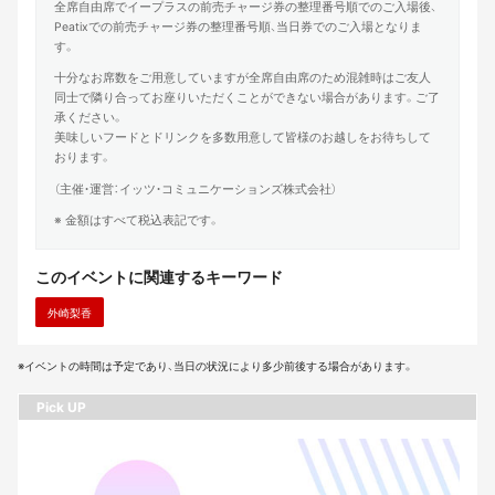
全席自由席でイープラスの前売チャージ券の整理番号順でのご入場後、
Peatixでの前売チャージ券の整理番号順、当日券でのご入場となりま
す。
十分なお席数をご用意していますが全席自由席のため混雑時はご友人
同士で隣り合ってお座りいただくことができない場合があります。ご了
承ください。
美味しいフードとドリンクを多数用意して皆様のお越しをお待ちして
おります。
（主催・運営：イッツ・コミュニケーションズ株式会社）
※ 金額はすべて税込表記です。
このイベントに関連するキーワード
外崎梨香
※イベントの時間は予定であり、当日の状況により多少前後する場合があります。
Pick UP