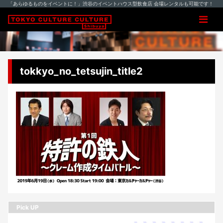
「あらゆるものをイベントに！」渋谷のイベントハウス型飲食店 会場レンタルも可能です！
tokkyo_no_tetsujin_title2
Pick UP