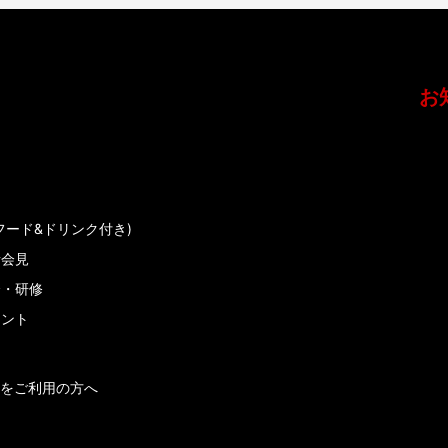
お
フード&ドリンク付き)
者会見
会・研修
メント
をご利用の方へ