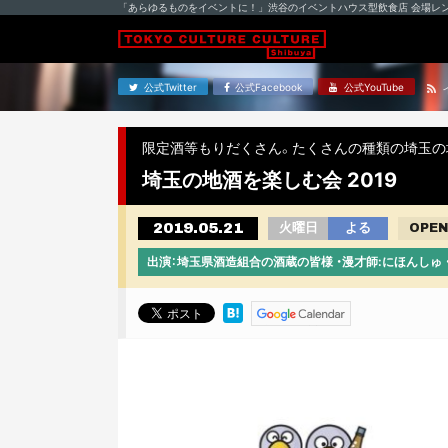
「あらゆるものをイベントに！」渋谷のイベントハウス型飲食店 会場レ
公式Twitter
公式Facebook
公式YouTube
限定酒等もりだくさん。たくさんの種類の埼玉の
埼玉の地酒を楽しむ会 2019
2019.05.21
火曜日
よる
OPEN
出演：埼玉県酒造組合の酒蔵の皆様 ・漫才師:にほんしゅ 