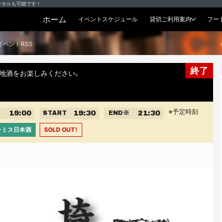
ンタルも可能です！
ホーム
イベントスケジュール
貸切ご利用案内
フー
貸切プラン
イベントRSS
終了
地酒をお楽しみください。
※予定時刻
19:00
19:30
21:30
START
END
※
・ミス日本酒
SOLD OUT！