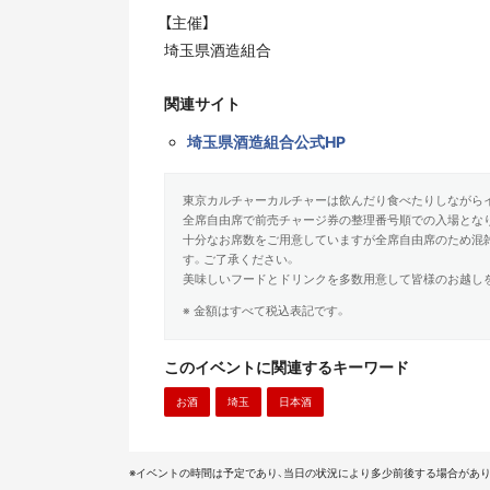
【主催】
埼玉県酒造組合
関連サイト
埼玉県酒造組合公式HP
東京カルチャーカルチャーは飲んだり食べたりしながら
全席自由席で前売チャージ券の整理番号順での入場とな
十分なお席数をご用意していますが全席自由席のため混
す。ご了承ください。
美味しいフードとドリンクを多数用意して皆様のお越し
※ 金額はすべて税込表記です。
このイベントに関連するキーワード
お酒
埼玉
日本酒
※イベントの時間は予定であり、当日の状況により多少前後する場合があり