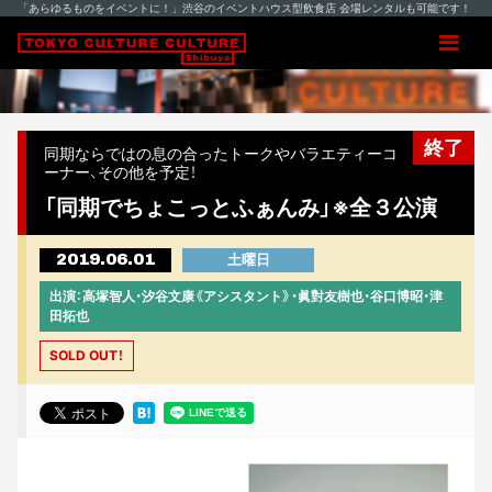
「あらゆるものをイベントに！」渋谷のイベントハウス型飲食店 会場レンタルも可能です！
終了
同期ならではの息の合ったトークやバラエティーコ
ーナー、その他を予定！
「同期でちょこっとふぁんみ」※全３公演
2019.06.01
土曜日
出演：高塚智人・汐谷文康《アシスタント》・眞對友樹也・谷口博昭・津
田拓也
SOLD OUT！