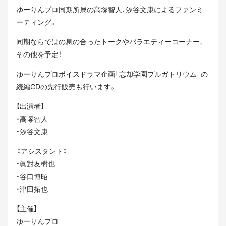
ゆーりんプロ同期所属の高塚智人、汐谷文康によるファンミ
ーティング。
同期ならではの息の合ったトークやバラエティーコーナー、
その他を予定！
ゆーりんプロボイスドラマ企画「忘却学園プルガトリウム」の
続編CDの先行販売も行います。
【出演者】
・高塚智人
・汐谷文康
《アシスタント》
・眞對友樹也
・谷口博昭
・津田拓也
【主催】
ゆーりんプロ