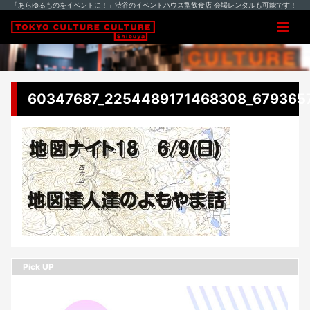
「あらゆるものをイベントに！」渋谷のイベントハウス型飲食店 会場レンタルも可能です！
60347687_2254489171468308_679365
Pick UP