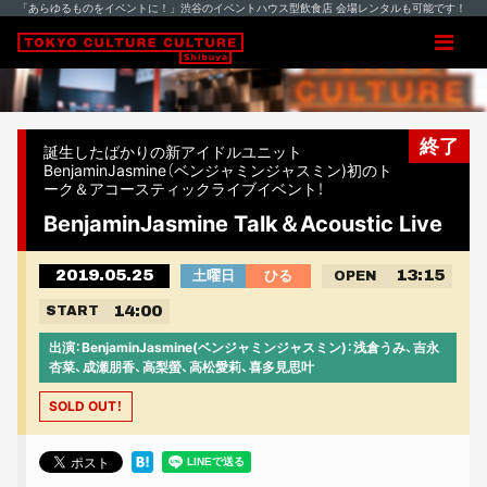
「あらゆるものをイベントに！」渋谷のイベントハウス型飲食店 会場レンタルも可能です！
終了
誕生したばかりの新アイドルユニット
BenjaminJasmine（ベンジャミンジャスミン)初のト
ーク＆アコースティックライブイベント！
BenjaminJasmine Talk＆Acoustic Live
2019.05.25
13:15
土曜日
ひる
OPEN
14:00
START
出演：BenjaminJasmine(ベンジャミンジャスミン)：浅倉うみ、吉永
杏菜、成瀬朋香、高梨螢、高松愛莉、喜多見思叶
SOLD OUT！