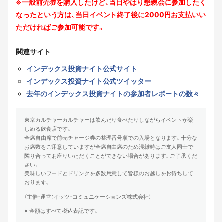
※一般前売券を購入したけど、当日やはり懇親会に参加したく
なったという方は、当日イベント終了後に2000円お支払いい
ただければご参加可能です。
関連サイト
インデックス投資ナイト公式サイト
インデックス投資ナイト公式ツイッター
去年のインデックス投資ナイトの参加者レポートの数々
東京カルチャーカルチャーは飲んだり食べたりしながらイベントが楽
しめる飲食店です。
全席自由席で前売チャージ券の整理番号順での入場となります。十分な
お席数をご用意していますが全席自由席のため混雑時はご友人同士で
隣り合ってお座りいただくことができない場合があります。ご了承くだ
さい。
美味しいフードとドリンクを多数用意して皆様のお越しをお待ちして
おります。
（主催・運営：イッツ・コミュニケーションズ株式会社）
※ 金額はすべて税込表記です。