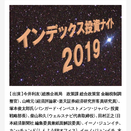
【 出演 】今井利友（総務企画局 政策課 総合政策室 金融税制調
整官）、山崎元（経済評論家・楽天証券経済研究所客員研究員）、
塚本俊太郎氏（バンガード・インベストメンツ・ジャパン 投資
戦略部長）、柴山和久（ウェルスナビ代表取締役）、田村正之（日
本経済新聞社 編集委員兼紙面解説委員）、イーノ・ジュンイチ、
カン・チュンド（しんようFPオフィス）、イーノ・ジュンイチ、水