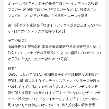
ようやく増えてきた若手の投信ブロガー（インデックス投資
ブロガー、米国株ブロガー、FPブロガーなど）に、投資のこと、
ブログのこと、いろいろ聞いて同世代へエールを送る。
第3部【 ゲスト座談会 「なぜインデックス投資は広まらないの
か？日本のインデックス投資の未来」】
予定登壇者：
山崎元氏（経済評論家・楽天証券経済研究所客員研究員）、柴山
和久（ウェルスナビ代表取締役）、虫とり小僧氏（ブロガー：いつ
か子供に伝えたいお金の話）、ASK（司会）
概要：
iDeCo、つみたてNISAと長期投資を促す非課税制度の制度が
充実し、超・低コストなインデックスファンドシリーズが続々
登場してきているにもかかわらず、まだまだインデックス投
資が個人投資家の大勢とはまで広まっていない。なぜ、インデ
ックス投資はいつまでもマイナーなままで広まらないのか。
足りないものは何なのか。その中に個人投資家の投資行動に