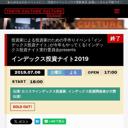
「あらゆるものをイベントに！」渋谷のイベントハウス型飲食店 会場レンタルも可能です！
終了
投資家による投資家のための手作りイベント「イン
デックス投資ナイト」が今年もやってくる！インデッ
クス投資ナイト実行委員会presents
インデックス投資ナイト2019
2019.07.06
17:00
土曜日
よる
OPEN
18:00
START
出演：カリスマインデックス投資家、インデックス投資関係者が大勢
出演！
SOLD OUT！