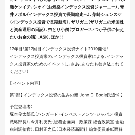
瀬ケンイチ、シオイ（お気楽インデックス投資ジャーニー）、青
井ノボル（インデックス投資で長期縦走へ）、柴崎シュンスケ
（インデックス投資で長期航海）、ザリガニ（ザリガニの米国株
と資産運用の日記）、虫とり小僧（ブロガー：いつか子供に伝え
たいお金の話）、ASK、ほか！！
12年目！第12回目インデックス投資ナイト2019開催！
インデックス投資家の、インデックス投資家による、インデッ
クス投資家のためのイベントに、さあ、あなたも巻き込まれて
ください！
【 イベント内容】
第1部【 インデックス投資の生みの親 John C. Bogle氏追悼 】
予定登壇者：
塚本俊太郎氏（バンガード・インベストメンツ・ジャパン 投資
戦略部長）、今井利友氏（総務企画局 政策課 総合政策室 金融
税制調整官）、田村正之氏（日本経済新聞社 編集委員兼紙面解