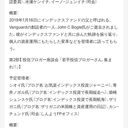
説委員）、水瀬ケンイチ、イーノ・ジュンイチ（司会）
概要：
2019年1月16日にインデックスファンドの父と呼ばれる、
Vanguardの創設者の一人、John C Bogle氏がご逝去されまし
た。彼がインデックスファンドと共に歩んだ軌跡を振り返り、
個人の資産運用にもたらした変革などを登壇者に語ってもら
う。
第2部【 投信ブロガー座談会 「若手投信ブロガーさん、集ま
れ！！」】
予定登壇者：
シオイ氏（ブログ名：お気楽インデックス投資ジャーニー）、青
井ノボル氏（ブログ名：インデックス投資で長期縦走へ）、柴崎
シュンスケ氏（ブログ名：インデックス投資で長期航海）、ザリ
ガニ氏（ブログ名：ザリガニの米国株と資産運用の日記）、カン・
チュンド氏（司会：しんようFPオフィス）
概要：