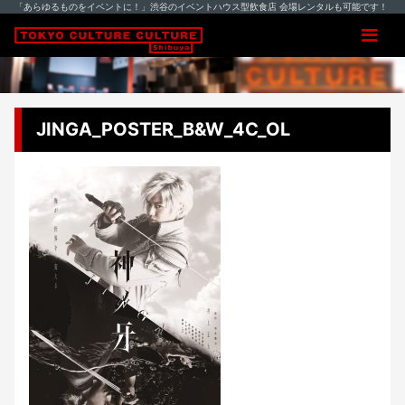
「あらゆるものをイベントに！」渋谷のイベントハウス型飲食店 会場レンタルも可能です！
JINGA_POSTER_B&W_4C_OL