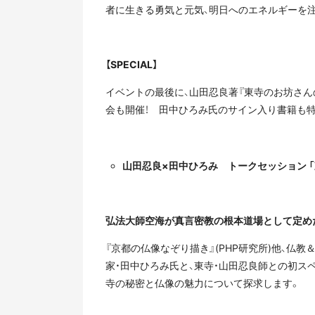
者に生きる勇気と元気、明日へのエネルギーを注
【SPECIAL】
イベントの最後に、山田忍良著『東寺のお坊さん
会も開催！ 田中ひろみ氏のサイン入り書籍も
山田忍良×田中ひろみ トークセッション 
弘法大師空海が真言密教の根本道場として定め
『京都の仏像なぞり描き』(PHP研究所)他、
家・田中ひろみ氏と、東寺・山田忍良師との初ス
寺の秘密と仏像の魅力について探求します。