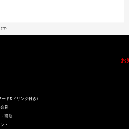
ます。
お
フード&ドリンク付き)
者会見
会・研修
メント