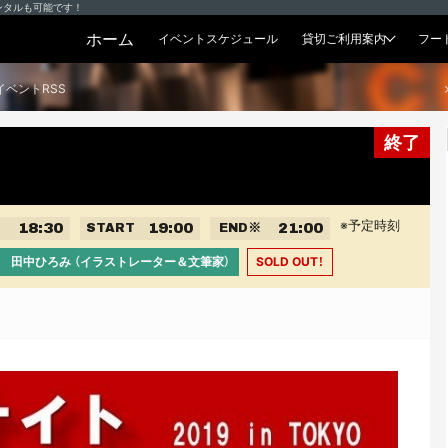
ンタルも可能です！
ホーム
イベントスケジュール
貸切ご利用案内
フー
貸切プラン
イベントRSS
終了
※予定時刻
18:30
19:00
21:00
START
END
※
 田中ひろみ （イラストレーター＆文筆家）
SOLD OUT！