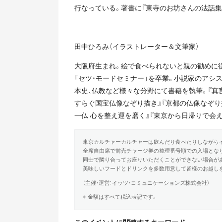
行なっている。著書に『東寺のお坊さんの法話集
田中ひろみ（イラストレーター＆文筆家）
大阪府生まれ。絵で食べられないと親の勧めに
「セツ・モードセミナー」を卒業。小説家のアシ
本史、仏教など様々な分野にて書籍を執筆。『真言
すらぐ国宝仏像なぞり描き』『京都の仏像なぞり描
一仏 心を整え運を磨く』『東京から日帰りで会え
東京カルチャーカルチャーは飲んだり食べたりしながら
全席自由席で前売チャージ券の整理番号順での入場とな
同士で隣り合ってお座りいただくことができない場合が
美味しいフードとドリンクを多数用意して皆様のお越し
（主催・運営：イッツ・コミュニケーションズ株式会社）
※ 金額はすべて税込表記です。