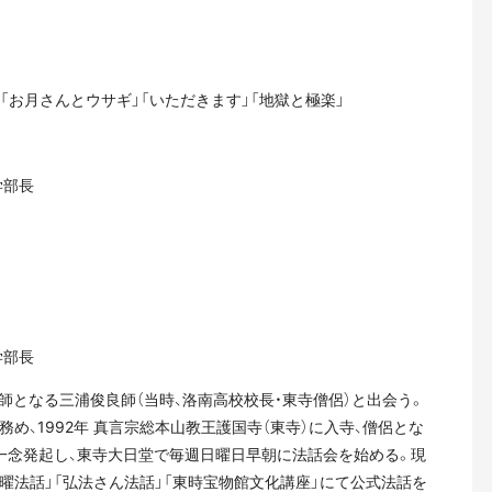
「お月さんとウサギ」「いただきます」「地獄と極楽」
学部長
学部長
の師となる三浦俊良師（当時、洛南高校校長・東寺僧侶）と出会う。
務め、1992年 真言宗総本山教王護国寺（東寺）に入寺、僧侶とな
と一念発起し、東寺大日堂で毎週日曜日早朝に法話会を始める。現
日曜法話」「弘法さん法話」「東時宝物館文化講座」にて公式法話を