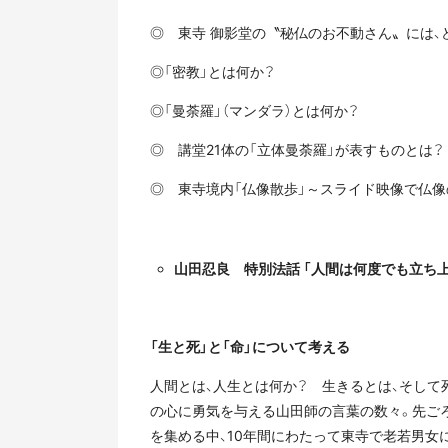
◎ 東寺 御影堂の〝秘仏のお不動さん〟には、
◎「密教」とは何か？
◎「曼荼羅」（マンダラ）とは何か？
◎ 講堂21体の「立体曼荼羅」が表すものとは？
◎ 東寺境内「仏像散歩」～スライド映像で仏像
山田忍良 特別法話 「人間は何度でも立ち上
「生と死」と
「命」について考える
人間とは、人生とは何か？ 生きるとは、そして
の心に勇気を与える山田師の言葉の数々。先ご
を集める中、10年間にわたって東寺で老若男女