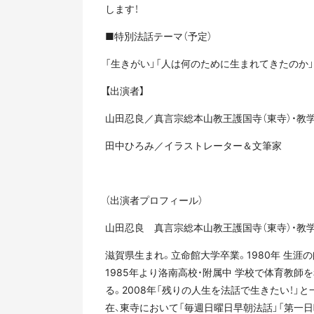
します！
■特別法話テーマ（予定）
「生きがい」「人は何のために生まれてきたのか」
【出演者】
山田忍良／真言宗総本山教王護国寺（東寺）・教
田中ひろみ／イラストレーター＆文筆家
（出演者プロフィール）
山田忍良 真言宗総本山教王護国寺（東寺）・教
滋賀県生まれ。立命館大学卒業。1980年 生涯
1985年より洛南高校・附属中 学校で体育教師を
る。2008年「残りの人生を法話で生きたい！」
在、東寺において「毎週日曜日早朝法話」「第一