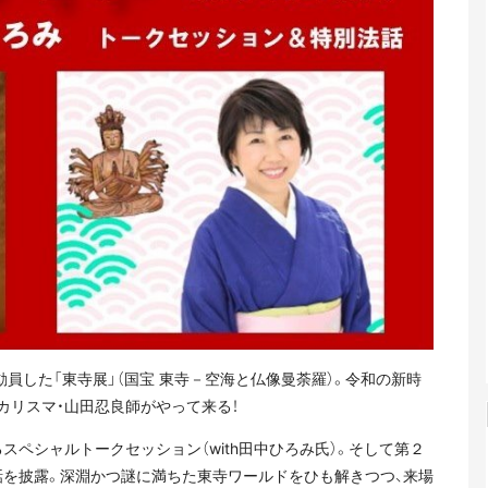
員した「東寺展」（国宝 東寺－空海と仏像曼荼羅）。令和の新時
カリスマ・山田忍良師がやって来る！
スペシャルトークセッション（with田中ひろみ氏）。そして第２
話を披露。深淵かつ謎に満ちた東寺ワールドをひも解きつつ、来場