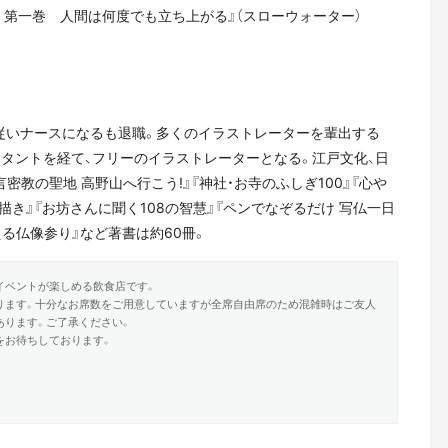
 第一巻 人間は何度でも立ち上がる』（スローウォーター）
従いナースになるも退職。多くのイラストレーターを輩出する
スタントを経て、フリーのイラストレーターとなる。江戸文化、日
密教の聖地 高野山へ行こう!』『神社・お寺のふしぎ100』『心や
き』『お坊さんに聞く108の智慧』『ペンでなぞるだけ 写仏一日
る仏像参り』など著書は約60冊。
イベントが楽しめる飲食店です。
ります。十分なお席数をご用意していますが全席自由席のため混雑時はご友人
あります。ご了承ください。
をお待ちしております。