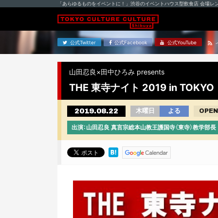
「あらゆるものをイベントに！」渋谷のイベントハウス型飲食店 会場レ
公式Twitter
公式Facebook
公式YouTube
山田忍良×田中ひろみ presents
THE 東寺ナイト 2019 in TOKYO
2019.08.22
木曜日
よる
OPEN
出演：山田忍良 真言宗総本山教王護国寺（東寺）教学部長