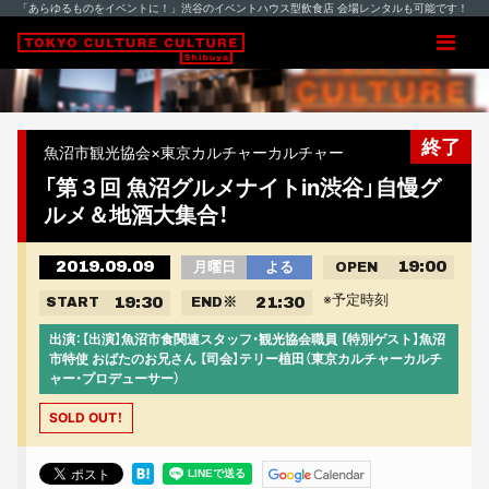
「あらゆるものをイベントに！」渋谷のイベントハウス型飲食店 会場レンタルも可能です！
終了
魚沼市観光協会×東京カルチャーカルチャー
「第３回 魚沼グルメナイトin渋谷」自慢グ
ルメ＆地酒大集合！
2019.09.09
19:00
月曜日
よる
OPEN
※予定時刻
19:30
21:30
START
END
※
出演：【出演】魚沼市食関連スタッフ・観光協会職員 【特別ゲスト】魚沼
市特使 おばたのお兄さん 【司会】テリー植田（東京カルチャーカルチ
ャー・プロデューサー）
SOLD OUT！