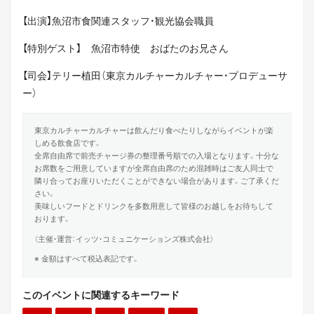
【出演】魚沼市食関連スタッフ・観光協会職員
【特別ゲスト】 魚沼市特使 おばたのお兄さん
【司会】テリー植田（東京カルチャーカルチャー・プロデューサ
ー）
東京カルチャーカルチャーは飲んだり食べたりしながらイベントが楽
しめる飲食店です。
全席自由席で前売チャージ券の整理番号順での入場となります。十分な
お席数をご用意していますが全席自由席のため混雑時はご友人同士で
隣り合ってお座りいただくことができない場合があります。ご了承くだ
さい。
美味しいフードとドリンクを多数用意して皆様のお越しをお待ちして
おります。
（主催・運営：イッツ・コミュニケーションズ株式会社）
※ 金額はすべて税込表記です。
このイベントに関連するキーワード