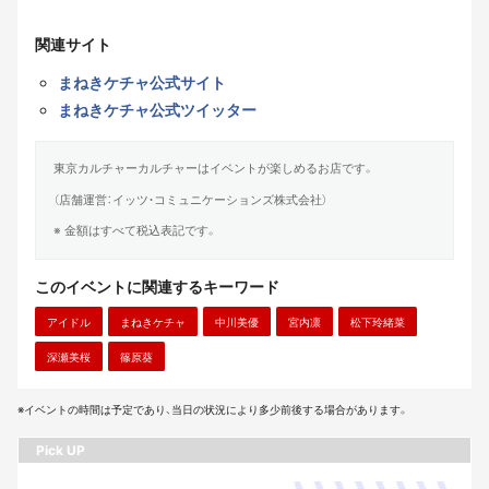
関連サイト
まねきケチャ公式サイト
まねきケチャ公式ツイッター
東京カルチャーカルチャーはイベントが楽しめるお店です。
（店舗運営：イッツ・コミュニケーションズ株式会社）
※ 金額はすべて税込表記です。
このイベントに関連するキーワード
アイドル
まねきケチャ
中川美優
宮内凛
松下玲緒菜
深瀬美桜
篠原葵
※イベントの時間は予定であり、当日の状況により多少前後する場合があります。
Pick UP