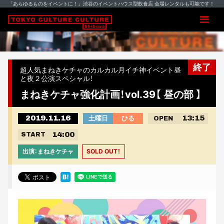
「あらゆるものをイベントに！」渋谷のイベントハウス型飲食店 会場レンタルも可能です！
終了
超人気まねきケチャのカルカル月イチ神イベント昼
と夜２公演スペシャル！
まねきケチャ強化計画！vol.39【 昼の部 】
2019.11.16
13:15
土曜日
ひる
OPEN
14:00
START
出演：まねきケチャ
SOLD OUT！