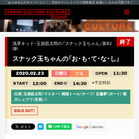
「あらゆるものをイベントに！」渋谷のイベントハウス型飲食店 会場レンタルも可能です！
終了
浅草キッド・玉袋筋太郎の『スナック玉ちゃん』第82
弾!
スナック玉ちゃんの「お・も・て・な・し」
2020.02.23
11:30
日曜日
ひる
OPEN
※予定時刻
12:00
14:30
START
END
※
出演：玉袋筋太郎（マスター） 桐畑トール（チーフ） 近藤夢（ボーイ） 熊
川シュウワ（見習い）
SOLD OUT！