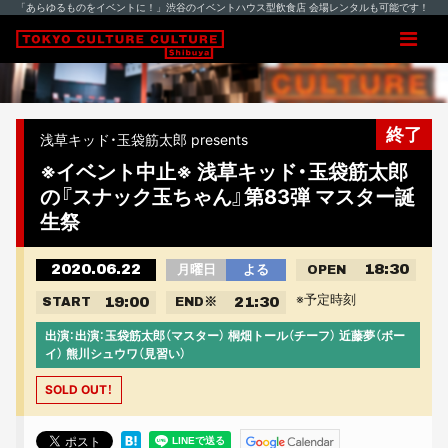
「あらゆるものをイベントに！」渋谷のイベントハウス型飲食店 会場レンタルも可能です！
終了
浅草キッド・玉袋筋太郎 presents
※イベント中止※ 浅草キッド・玉袋筋太郎
の『スナック玉ちゃん』第83弾 マスター誕
生祭
2020.06.22
18:30
月曜日
よる
OPEN
※予定時刻
19:00
21:30
START
END
※
出演：出演：玉袋筋太郎（マスター） 桐畑トール（チーフ） 近藤夢（ボー
イ） 熊川シュウワ（見習い）
SOLD OUT！