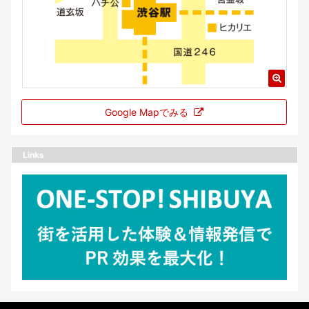
Google Mapでみる
Links