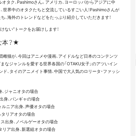
オタク、Pashimoさん。アメリカ、ヨーロッパからアジアに中
世界中のオタクたちと交流しているすごい人！Pashimoさんが
たち、海外のトレンドなどをたっぷり紹介していただきます！
けない”トークをお届けします！
な本？★
団雌猫が、今回はアニメや漫画、アイドルなど日本のコンテンツ
まなジャンルを愛する世界各国の「OTAKU女子」のアツいイン
ンド、タイのアニメイト事情、中国で大人気のロリータ・ファッシ
身、ジャニオタの場合
出身、バンギャの場合
ォルニア出身、声優オタの場合
、ヘタリアオタの場合
リス出身、ノベルゲーオタの場合
――イタリア出身、新選組オタの場合