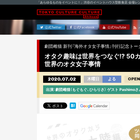
「あらゆるものをイベントに！」渋谷のイベントハウス型飲食店 会場レ
公式Twitter
公式Facebook
公式YouTube
劇団雌猫 新刊『海外オタ女子事情』刊行記念トー
オタク趣味は世界をつなぐ!? 5
世界のオタ女子事情
2020.07.02
木曜日
よる
OPEN
出演：劇団雌猫（もぐもぐ、ひらりさ） ゲスト Pashimoさ