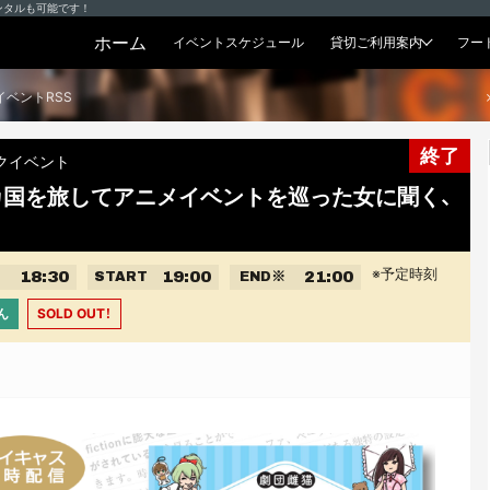
ンタルも可能です！
ホーム
イベントスケジュール
貸切ご利用案内
フー
貸切プラン
イベントRSS
終了
クイベント
0カ国を旅してアニメイベントを巡った女に聞く、
※予定時刻
18:30
19:00
21:00
START
END
※
ん
SOLD OUT！