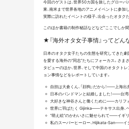
今回のゲストは、世界50カ国を旅したグローバル
東、南米まで世界各地のアニメイベントに参加し、
実際に訪れたイベントの様子、出会ったオタク
このほか書籍の制作秘話などなど”ここでしか聞
★『海外オタ女子事情』ってどん
日本のオタク女子たちの生態を研究してきた劇
を愛する海外の“同志”たちにフォーカス。さまざ
タビューのほか、世界、そして中国のオタクトレ
ョン事情などをレポートしています。
自担は大倉くん、「顔狗」だから！――上海出
日本のバンドマンと結婚しました！――台湾
大好きな神谷さんと働くために――カリフ
世界に羽ばたく Gijinka――テキサス出身
“萌え絵”のかわいさに魅せられて――イギ
私のスーパーヒーロー、Hijikata-San