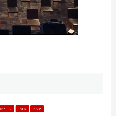
連ロケット
ソ連軍
ロシア