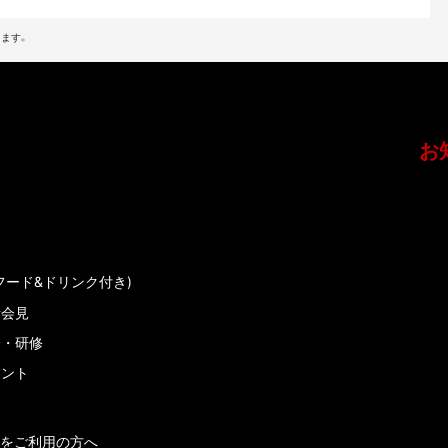
ます。
お
フード&ドリンク付き)
者会見
会・研修
メント
をご利用の方へ