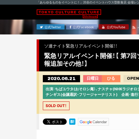
「あらゆるものをイベントに！」渋谷のイベントハウス型飲食店 会場レ
公式Twitter
公式Facebook
公式YouTube
ソ連ナイト緊急リアルイベント開催！！
緊急リアルイベント開催！【 第7
報追加その他！】
2020.06.21
日曜日
ひる
OPEN
出演：ちばユウタ(おそロシ庵）、ナスチャ(NHKラジ
チンギス(会議通訳・フリージャーナリスト) 企画･進行
SOLD OUT！