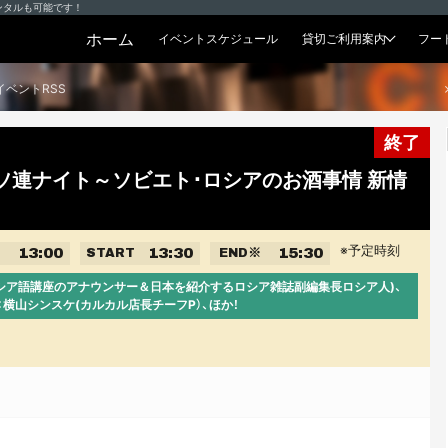
ンタルも可能です！
ホーム
イベントスケジュール
貸切ご利用案内
フー
貸切プラン
イベントRSS
終了
回ソ連ナイト～ソビエト･ロシアのお酒事情 新情
※予定時刻
13:00
13:30
15:30
START
END
※
オロシア語講座のアナウンサー＆日本を紹介するロシア雑誌副編集長ロシア人)、
：横山シンスケ(カルカル店長チーフP）、ほか！