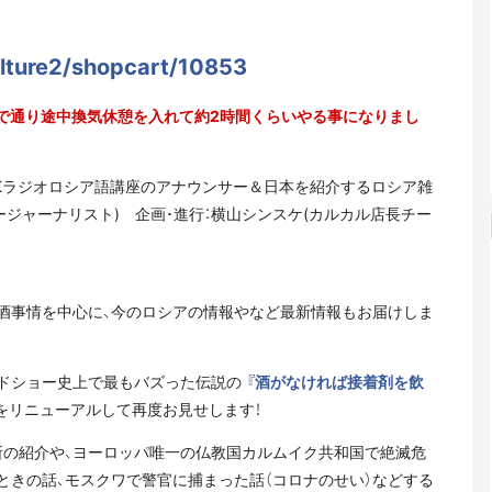
culture2/shopcart/10853
まで通り途中換気休憩を入れて約2時間くらいやる事になりまし
(NHKラジオロシア語講座のアナウンサー＆日本を紹介するロシア雑
ージャーナリスト) 企画･進行：横山シンスケ(カルカル店長チー
お酒事情を中心に、今のロシアの情報やなど最新情報もお届けしま
ドショー史上で最もバズった伝説の
『酒がなければ接着剤を飲
をリニューアルして再度お見せします！
所の紹介や、ヨーロッパ唯一の仏教国カルムイク共和国で絶滅危
ときの話、モスクワで警官に捕まった話（コロナのせい）などする