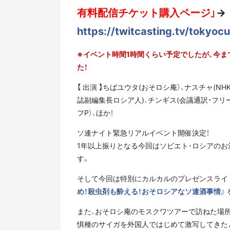
有料配信チケット購入ページ」
→
https://twitcasting.tv/tokyo
※イベント時間1時間くらい予定でしたが、今
た！
【 出演 】ちばユウタ(おそロシ庵）、ナスチャ
誌副編集長ロシア人)、チンギス(会議通訳・フリ
フP）、ほか！
ソ連ナイト緊急リアルイベント開催決定！
1年以上振りとなる今回はソビエト･ロシアの
す。
そして今回は特別にカルカルのプレゼンスライ
め！殺虫剤も酔える！おそロシアなソ連酒事情』
また、おそロシ庵のモスクワツアーで訪ねた場
惧種のサイガを外国人ではじめて激写してきた