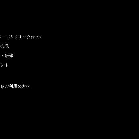
フード&ドリンク付き)
者会見
会・研修
メント
をご利用の方へ