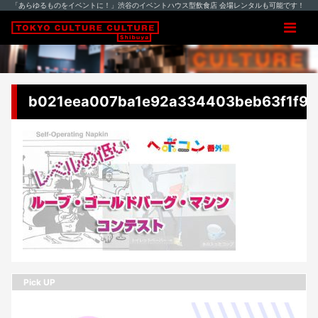
「あらゆるものをイベントに！」渋谷のイベントハウス型飲食店 会場レンタルも可能です！
b021eea007ba1e92a334403beb63f1f9
Pick UP