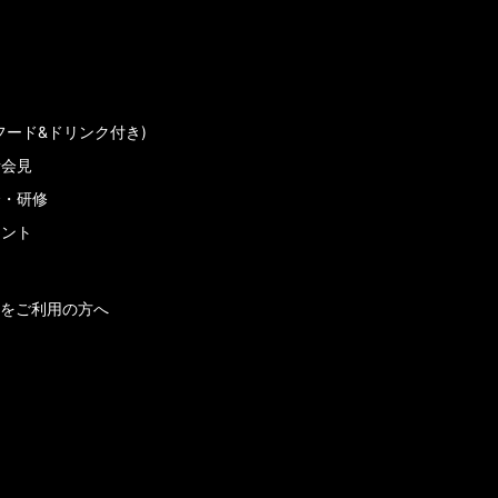
フード&ドリンク付き)
者会見
会・研修
メント
をご利用の方へ