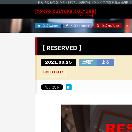
「あらゆるものをイベントに！」渋谷のイベントハウス型飲食店 会場レ
公式Twitter
公式Facebook
公式YouTube
【 RESERVED 】
2021.09.25
土曜日
よる
SOLD OUT！