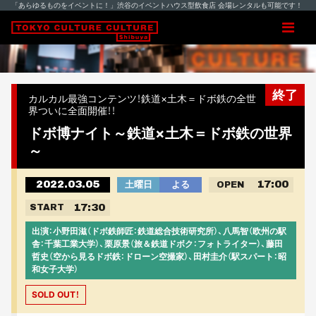
「あらゆるものをイベントに！」渋谷のイベントハウス型飲食店 会場レンタルも可能です！
終了
カルカル最強コンテンツ！鉄道×土木＝ドボ鉄の全世
界ついに全面開催！！
ドボ博ナイト～鉄道×土木＝ドボ鉄の世界
～
2022.03.05
17:00
土曜日
よる
OPEN
17:30
START
出演：小野田滋（ドボ鉄師匠：鉄道総合技術研究所）、八馬智（欧州の駅
舎：千葉工業大学）、栗原景（旅＆鉄道ドボク：フォトライター）、藤田
哲史（空から見るドボ鉄：ドローン空撮家）、田村圭介（駅スパート：昭
和女子大学）
SOLD OUT！