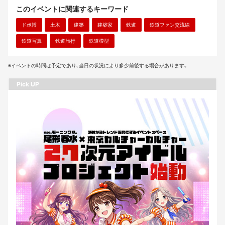
このイベントに関連するキーワード
ドボ博
土木
建築
建築家
鉄道
鉄道ファン交流線
鉄道写真
鉄道旅行
鉄道模型
※イベントの時間は予定であり、当日の状況により多少前後する場合があります。
Pick UP