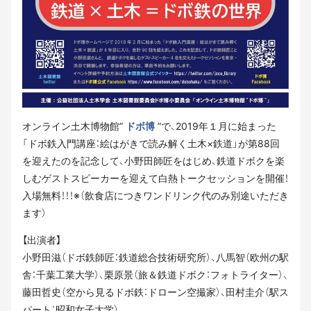
オンライン土木博物館”
ドボ博
”で、2019年１月に始まった
「ドボ鉄入門講座：絵はがきで読み解く土木×鉄道」が第88回
を迎えたのを記念して、小野田師匠をはじめ、鉄道ドボクを楽
しむゲストスピーカーを迎えて白熱トークセッションを開催！
入場無料！！！※（飲食店につきワンドリンク代のみ別途いただき
ます）
【出演者】
小野田滋（ドボ鉄師匠：鉄道総合技術研究所）、八馬智（欧州の駅
舎：千葉工業大学）、栗原景（旅＆鉄道ドボク：フォトライター）、
藤田哲史（空から見るドボ鉄：ドローン空撮家）、田村圭介（駅ス
パート：昭和女子大学）