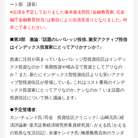
ート部 課長）
※出演を予定しておりました塚本俊太郎氏（金融教育家、元金
融庁金融教育担当）は都合により出演見送りとなりました。何
卒ご了承ください。
■第3部 激論：『話題のレバレッジ投信、激安アクティブ投信
はインデックス投資家にとってアリかナシか？』
急速に注目が高まっているレバレッジ型投資信託はインデッ
クス投資なのか？ 長期投資や積み立て投資としてアリなの
か？ また、新たにインデックス型投資信託よりも安いアクテ
ィブ型投資信託が登場している。これはコスト重視のインデ
ックス投資家にとってアリなのか、ナシなのか？ いま話題の
投資信託について熱く議論します。
●予定登壇者
：
カン・チュンド氏（司会 投資信託クリニック）、山崎元氏（経
済評論家・楽天証券経済研究所客員研究員）、かえる氏（かえる
の気長な生活日記）、水瀬ケンイチ氏（梅屋敷商店街のランダ