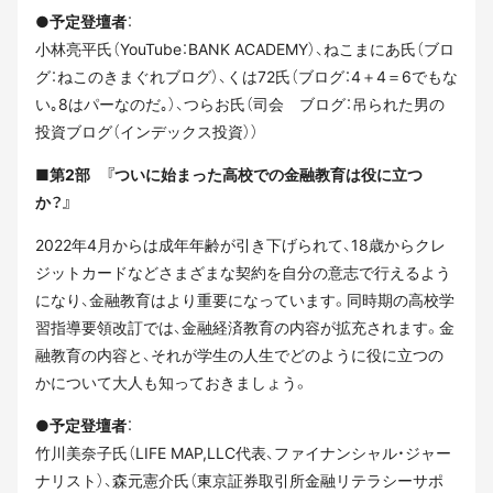
●予定登壇者
：
小林亮平氏（YouTube：BANK ACADEMY）、ねこまにあ氏（ブロ
グ：ねこのきまぐれブログ）、くは72氏（ブログ：4＋4＝6でもな
い｡8はパーなのだ｡）、つらお氏（司会 ブログ：吊られた男の
投資ブログ（インデックス投資））
■第2部 『ついに始まった高校での金融教育は役に立つ
か？』
2022年4月からは成年年齢が引き下げられて、18歳からクレ
ジットカードなどさまざまな契約を自分の意志で行えるよう
になり、金融教育はより重要になっています。同時期の高校学
習指導要領改訂では、金融経済教育の内容が拡充されます。金
融教育の内容と、それが学生の人生でどのように役に立つの
かについて大人も知っておきましょう。
●予定登壇者
：
竹川美奈子氏（LIFE MAP,LLC代表、ファイナンシャル・ジャー
ナリスト）、森元憲介氏（東京証券取引所金融リテラシーサポ