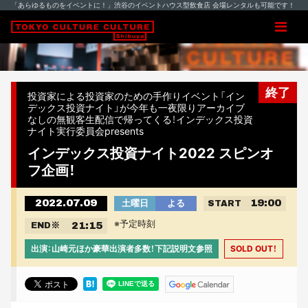
「あらゆるものをイベントに！」渋谷のイベントハウス型飲食店 会場レンタルも可能です！
終了
投資家による投資家のための手作りイベント「イン
デックス投資ナイト」が今年も一夜限りアーカイブ
なしの無観客生配信で帰ってくる！インデックス投資
ナイト実行委員会presents
インデックス投資ナイト2022 スピンオ
フ企画！
2022.07.09
19:00
土曜日
よる
START
※予定時刻
21:15
END
※
出演：山崎元ほか豪華出演者多数！下記説明文参照
SOLD OUT！