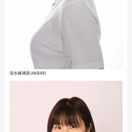
清⽔⿇璃亜(AKB48)