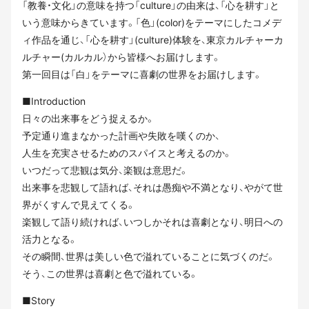
「教養・⽂化」の意味を持つ「culture」の由来は、「⼼を耕す」と
いう意味からきています。「⾊」(color)をテーマにしたコメデ
ィ作品を通じ、「⼼を耕す」(culture)体験を、東京カルチャーカ
ルチャー(カルカル）から皆様へお届けします。
第⼀回⽬は「⽩」をテーマに喜劇の世界をお届けします。
■Introduction
⽇々の出来事をどう捉えるか。
予定通り進まなかった計画や失敗を嘆くのか、
⼈⽣を充実させるためのスパイスと考えるのか。
いつだって悲観は気分、楽観は意思だ。
出来事を悲観して語れば、それは愚痴や不満となり、やがて世
界がくすんで⾒えてくる。
楽観して語り続ければ、いつしかそれは喜劇となり、明⽇への
活⼒となる。
その瞬間、世界は美しい⾊で溢れていることに気づくのだ。
そう、この世界は喜劇と⾊で溢れている。
■Story