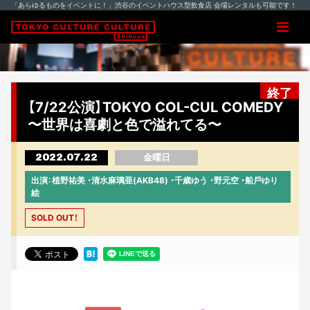
「あらゆるものをイベントに！」渋谷のイベントハウス型飲食店 会場レンタルも可能です！
終了
【7/22公演】TOKYO COL-CUL COMEDY
〜世界は喜劇と⾊で溢れてる〜
2022.07.22
金曜日
出演：植野祐美 ・清⽔⿇璃亜(AKB48) ・千歳ゆう ・野元空 ・船⼾ゆり
絵
SOLD OUT！