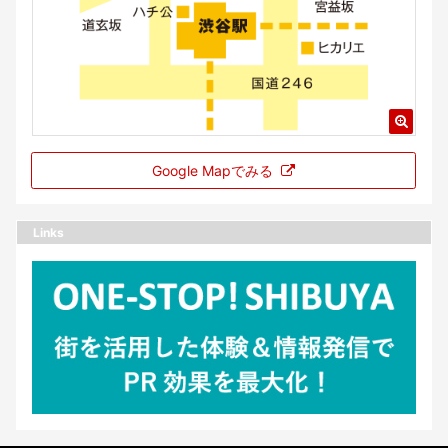
Google Mapでみる
Links