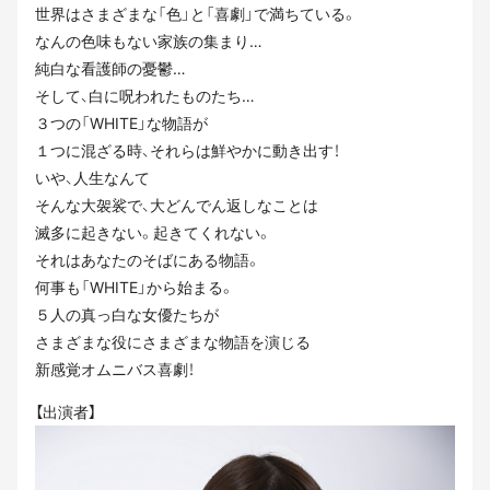
世界はさまざまな「⾊」と「喜劇」で満ちている。
なんの⾊味もない家族の集まり…
純⽩な看護師の憂鬱…
そして、⽩に呪われたものたち…
３つの「WHITE」な物語が
１つに混ざる時、それらは鮮やかに動き出す！
いや、⼈⽣なんて
そんな⼤袈裟で、⼤どんでん返しなことは
滅多に起きない。起きてくれない。
それはあなたのそばにある物語。
何事も「WHITE」から始まる。
５⼈の真っ⽩な⼥優たちが
さまざまな役にさまざまな物語を演じる
新感覚オムニバス喜劇！
【出演者】