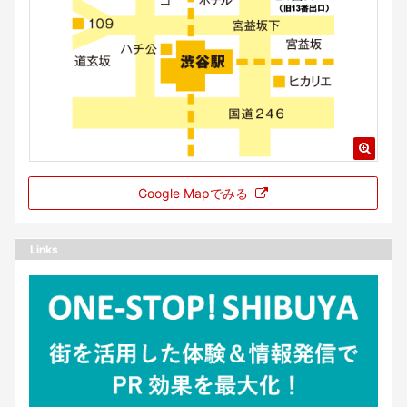
Google Mapでみる
Links