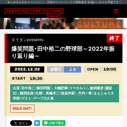
「あらゆるものをイベントに！」渋谷のイベントハウス型飲食店 会場レンタルも可能です！
終了
タイタンpresents
爆笑問題・田中裕二の野球部～2022年振
り返り編～
2022.12.02
19:00
金曜日
よる
OPEN
19:30
START
出演：田中裕二（爆笑問題）、大鶴肥満（ママタルト）、鯉渕庸彦（講談
社）、鯉渕志保（主婦）、高橋洋二（放送作家）、竹内一希（まんじゅう大
帝国）ゲスト：デーブ大久保
SOLD OUT！