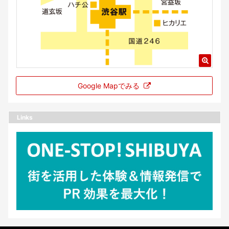
Google Mapでみる
Links