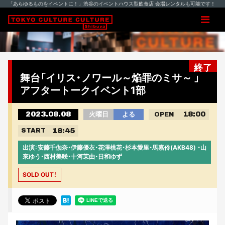
「あらゆるものをイベントに！」渋谷のイベントハウス型飲食店 会場レンタルも可能です！
終了
舞台「イリス・ノワール～焔罪のミサ～ 」
アフタートークイベント1部
2023.08.08
18:00
火曜日
よる
OPEN
18:45
START
出演：安藤千伽奈・伊藤優衣・花澤桃花・杉本愛里・馬嘉伶(AKB48) ・山
來ゆう・西村美咲・十河茉由・日和ゆず
SOLD OUT！