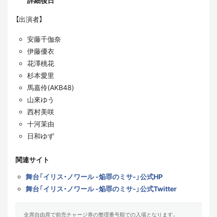
詳細後日
【出演者】
安藤千伽奈
伊藤優衣
花澤桃花
杉本愛里
馬嘉伶(AKB48)
山來ゆう
西村美咲
十河茉由
日和ゆず
関連サイト
舞台「イリス・ノワール -焔罪のミサ-」公式HP
舞台「イリス・ノワール -焔罪のミサ-」公式Twitter
全席自由席で前売チャージ券の整理番号順での入場となります。