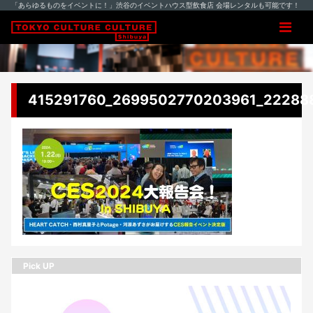
「あらゆるものをイベントに！」渋谷のイベントハウス型飲食店 会場レンタルも可能です！
415291760_2699502770203961_22288
Pick UP