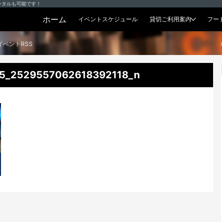
ンタルも可能です！
ホーム
イベントスケジュール
貸切ご利用案内
フー
貸切プラン
イベントRSS
5_2529557062618392118_n