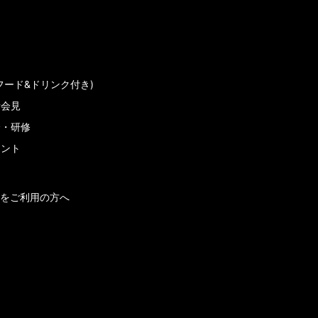
フード&ドリンク付き)
者会見
会・研修
メント
をご利用の方へ