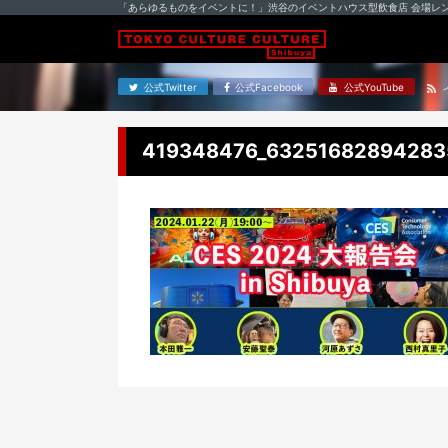
「あらゆるものをイベントに！」渋谷のイベントハウス型飲食店 会場レ
公式Twitter
公式Facebook
公式YouTube
419348476_63251682894283