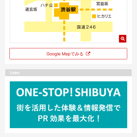
Google Mapでみる
Links