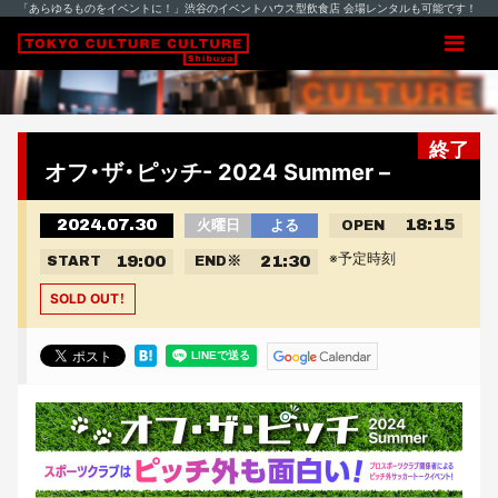
「あらゆるものをイベントに！」渋谷のイベントハウス型飲食店 会場レンタルも可能です！
終了
オフ・ザ・ピッチ- 2024 Summer –
2024.07.30
18:15
火曜日
よる
OPEN
※予定時刻
19:00
21:30
START
END
※
SOLD OUT！