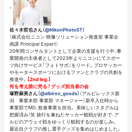
。
佐々木哲也さん（
@NikonPhotoST
）
（株式会社ニコン 映像ソリューション推進室 事業企
画課 Principal Expert）
20年間コンサルタントとして企業の支援を行う中、事
業開発の主体者として2023年よりニコンにてスポー
ツ向けサービス「フォトサポ」をリード。プロサッカー
やモータースポーツにおけるファンとクラブの共創を
推進中。
【2nd leg.】
何を考え誰に売る？グッズ担当者の会
塚野麻美さん（
@albirex_goods
）
（アルビレックス新
潟 事業本部 事業部 マネージャー）新卒入社時から
事業部でMD、飲食事業を担当。 美味しいスタグルは
把握済み！笑 旅行を兼ねたサッカー観戦が好きで、ア
ルビのアウェイ戦をゆっくり観戦するのが楽しみ。
最近自クラブの推し選手グッズを集めはじめました。